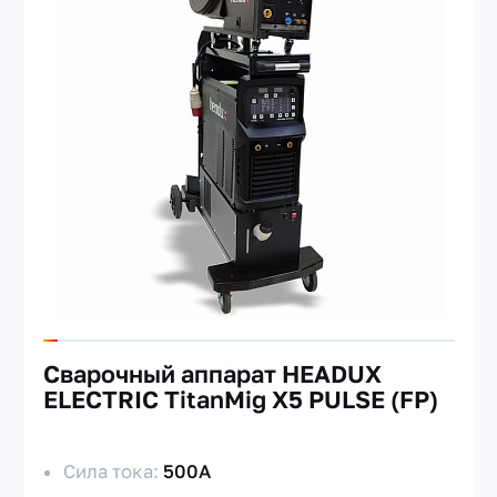
Cварочный аппарат HEADUX
ELECTRIC TitanMig X5 PULSE (FP)
Сила тока:
500А