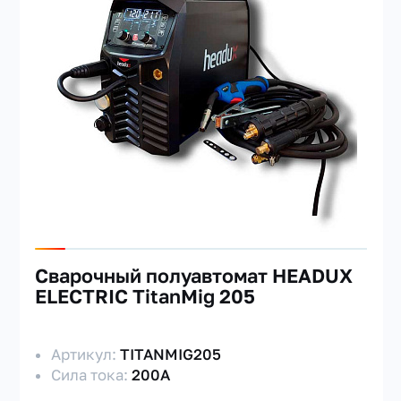
МАРКА
ДИАМЕТР
ТИП ОХЛАЖДЕНИЯ
Сварочный полуавтомат HEADUX
ELECTRIC TitanMig 205
Артикул:
TITANMIG205
Сила тока:
200А