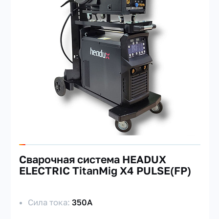
Cварочная система HEADUX
ELECTRIC TitanMig X4 PULSE(FP)
Сила тока:
350А