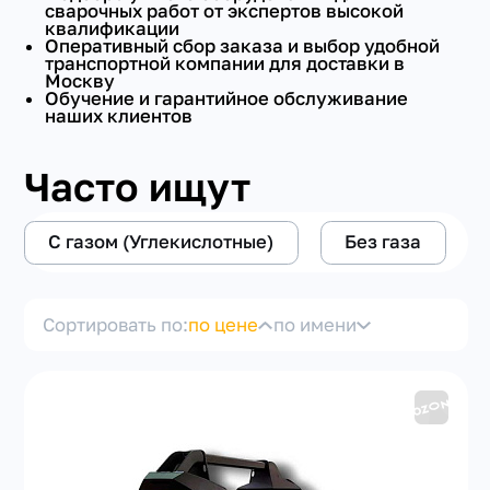
сварочных работ от экспертов высокой
квалификации
ИМПУЛЬСНЫЙ РЕЖИМ
Оперативный сбор заказа и выбор удобной
транспортной компании для доставки в
Москву
Обучение и гарантийное обслуживание
СЕРТИФИКАЦИЯ
наших клиентов
РАЗМЕРНОСТЬ
Часто ищут
+7(351) 223-98-74
заказать звонок
РОД ТОКА
С газом (Углекислотные)
Без газа
С ПРОВОЛОКОЙ
Сортировать по:
по цене
по имени
УНИВЕРСАЛЬНЫЙ
ТИП
ПО СТАЛИ