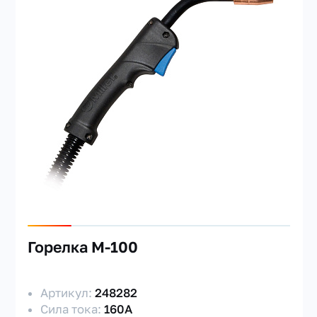
Горелка M-100
Артикул:
248282
Сила тока:
160А