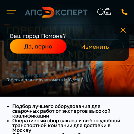
ГОРЕЛКИ ДЛЯ
Москва
ПРОИЗВОДИТЕЛЬ
Ваш город Помона?
ПОЛУАВТОМАТА
Каталог
Найти
Да, верно
Изменить
СИЛА ТОКА
О компании
MIG/MAG В МОСКВЕ
Производители
ПРИМЕНЕНИЕ
Реализованные проекты
/
/
/
Главная
Каталог
Все для сварки и резки
Контакты
/
Сварочные горелки
СТРАНА ПРОИЗВОДИТЕЛЬ
Горелки для полуавтомата MIG/MAG
КЛАСС
Подбор лучшего оборудования для
сварочных работ от экспертов высокой
РЕЖИМ СВАРКИ
квалификации
Оперативный сбор заказа и выбор удобной
транспортной компании для доставки в
РОД ТОКА
Москву