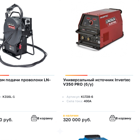
зм подачи проволоки LN-
Универсальный источник Invertec
V350 PRO (б/у)
л:
K316L-1
Артикул:
K1728-6
Сила тока:
400А
в наличии
В корзину
В корзину
0 руб.
320 000 руб.