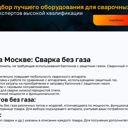
бор лучшего оборудования для сварочны
экспертов высокой квалификации
подобрать
 Москве: Сварка без газа
маты, не требующие использования баллонов с защитным газом. Сварочный пол
чительно повышает мобильность сварочного аппарата.
овка к работе по сравнению с аппаратами, использующими защитный газ.
я затраты на приобретение и заправку баллонов с защитным газом.
ию с газовыми полуавтоматами.
для сварки низкоуглеродистой стали.
ичной мощности и функциональности.
в без газа:
ты без газа различных типов и моделей, отличающиеся по мощности, функциона
ранице товара. Для выбора подходящего аппарата, учитывая ваши потребности
:
ип сварки и др.) указаны в описании каждого товара. Для получения дополни