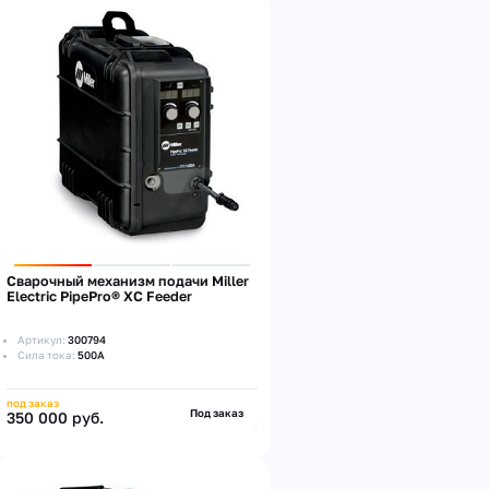
Сварочный механизм подачи Miller
Electric PipePro® XC Feeder
Артикул:
300794
Сила тока:
500А
под заказ
Под заказ
350 000 руб.