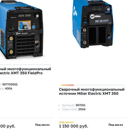
ный многофункциональный
lectric XMT 350 FieldPro
л:
907730002
ка:
400А
Сварочный многофункциональный
источник Miller Electric XMT 350
Артикул:
907161
Сила тока:
350А
под заказ
Под заказ
Под заказ
000 руб.
1 150 000 руб.