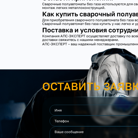
Сварочные полуавтоматы без газа используются для сва
монтаж легких металлоконструкций.
Как купить сварочный полуав
Для приобретения сварочного полуавтомата без газа в
Сварочный полуавтомат без газа купить у нас легко и у
Поставка и условия сотрудни
Компания АПС-ЭКСПЕРТ осуществляет доставку по всей 
доставки свяжитесь с нашими менеджерами.
АПС-ЭКСПЕРТ – ваш надежный поставщик промышленног
ОСТАВИТЬ ЗАЯВ