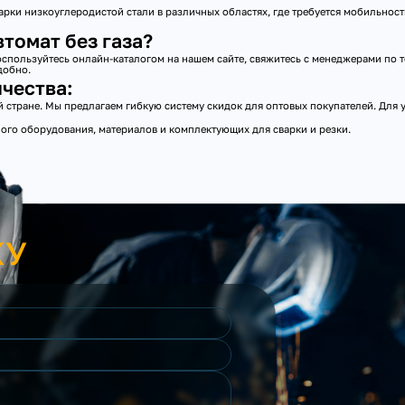
рки низкоуглеродистой стали в различных областях, где требуется мобильность
томат без газа?
оспользуйтесь онлайн-каталогом на нашем сайте, свяжитесь с менеджерами по т
добно.
чества:
стране. Мы предлагаем гибкую систему скидок для оптовых покупателей. Для ут
о оборудования, материалов и комплектующих для сварки и резки.
КУ