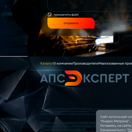
прикрепить файл
Я согласен(на) на обра
отправить
Политикой обработки п
данного сайта.
Каталог
О компании
Производители
Реализованные про
Вся представленная на сайте информация, носит информационный характ
офертой, определяемой положениями ст. 437 (2) ГК РФ. Опубликованная
может быть изменена в любое время без предварительного уведомления.
Сайт использует co
"Яндекс.Метрика".
Политика использования COOKIE-файлов
Оставаясь на сайте
Политика обработки персональных данных
Пользовательское соглашение
Ознакомиться с "
По
Все права защищены@ 2025 ООО "АПС”. Все права защищены