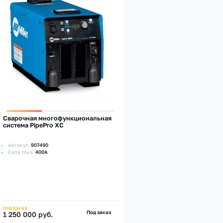
Сварочная многофункциональная
система PipePro XC
Артикул:
907490
Сила тока:
400А
под заказ
Под заказ
1 250 000 руб.