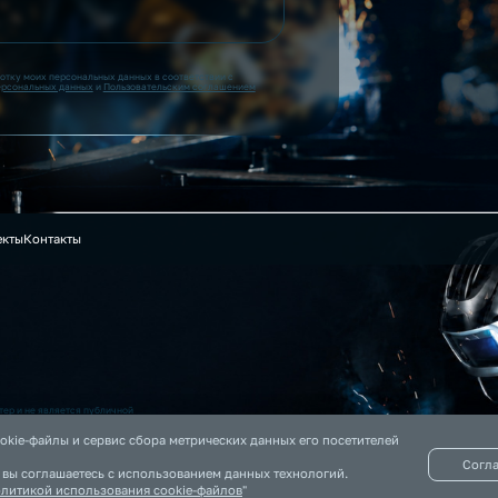
ботку моих персональных данных в соответствии с
ерсональных данных
и
Пользовательским соглашением
екты
Контакты
ер и не является публичной
 на данном сайте информация
okie-файлы и сервис сбора метрических данных его посетителей
Согл
, вы соглашаетесь с использованием данных технологий.
литикой использования cookie-файлов
"