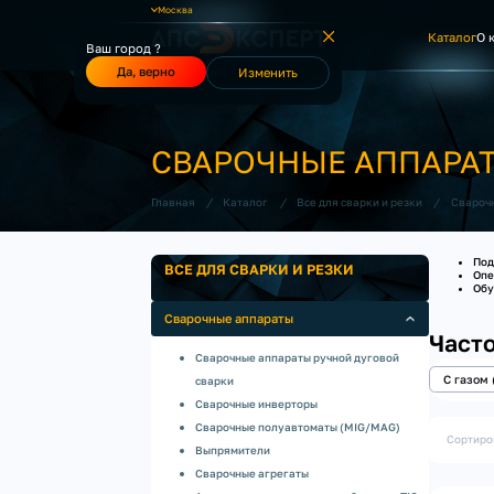
Москва
Каталог
О 
Ваш город ?
Да, верно
Изменить
СВАРОЧНЫЕ АППАРАТ
/
/
/
Главная
Каталог
Все для сварки и резки
Свароч
Под
ВСЕ ДЛЯ СВАРКИ И РЕЗКИ
Опе
Обу
Сварочные аппараты
Част
Сварочные аппараты ручной дуговой
С газом 
сварки
Сварочные инверторы
Сварочные полуавтоматы (MIG/MAG)
Сортиро
Выпрямители
Сварочные агрегаты