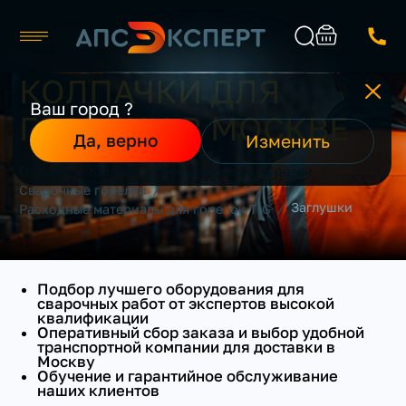
КОЛПАЧКИ ДЛЯ
Москва
Ваш город ?
ГОРЕЛКИ В МОСКВЕ
Каталог
Найти
Да, верно
Изменить
О компании
/
/
/
Главная
Каталог
Все для сварки и резки
Производители
/
Сварочные горелки
Реализованные проекты
/
Заглушки
Расходные материалы для горелок TIG
Контакты
Подбор лучшего оборудования для
сварочных работ от экспертов высокой
квалификации
Оперативный сбор заказа и выбор удобной
транспортной компании для доставки в
Москву
Обучение и гарантийное обслуживание
наших клиентов