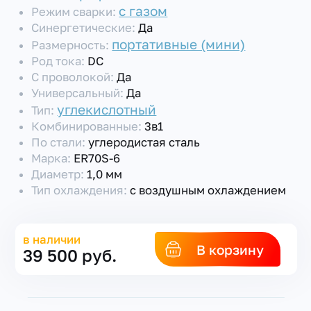
с газом
Режим сварки:
Синергетические:
Да
портативные (мини)
Размерность:
Род тока:
DC
С проволокой:
Да
Универсальный:
Да
углекислотный
Тип:
Комбинированные:
3в1
По стали:
углеродистая сталь
Марка:
ER70S-6
Диаметр:
1,0 мм
Тип охлаждения:
с воздушным охлаждением
в наличии
В корзину
39 500 руб.