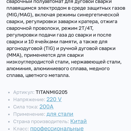
сварочный полуавтомат для дуговой сварки
плавящимся электродом в среде защитных газов
(MIG/MAG), включая режимы синергетической
сварки, регулировки заварки кратера, отжига
сварочной проволоки, режим 2Т/4Т,
регулировки подачи газа до сварки и после
сварки и 10 ячейками памяти, а также для
аргонодуговой (TIG) и ручной дуговой сварки
(MMA), применяется для сварки
низкоуглеродистой стали, нержавеющей стали,
алюминия, алюминиевого сплава, медного
сплава, цветного металла.
Артикул:
TITANMIG205
220 V
Напряжение:
200А
Сила тока:
для стали
Применение:
Китай
Страна производитель:
профессиональные
Класс: