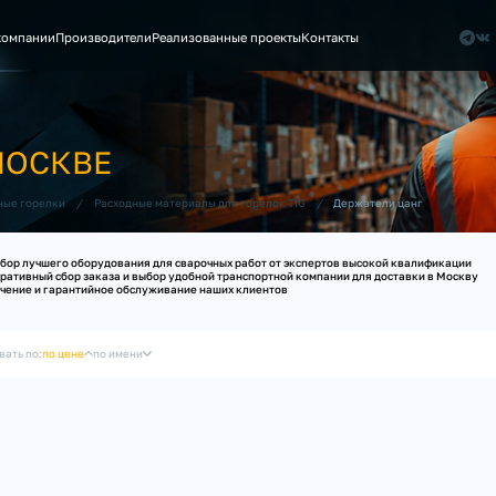
компании
Производители
Реализованные проекты
Контакты
МОСКВЕ
/
/
Держатели цанг
ные горелки
Расходные материалы для горелок TIG
бор лучшего оборудования для сварочных работ от экспертов высокой квалификации
ративный сбор заказа и выбор удобной транспортной компании для доставки в Москву
чение и гарантийное обслуживание наших клиентов
вать по:
по цене
по имени