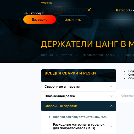
Москва
Каталог
О 
Ваш город ?
Да, верно
Изменить
ДЕРЖАТЕЛИ ЦАНГ В 
/
/
/
Главная
Каталог
Все для сварки и резки
Свароч
Под
ВСЕ ДЛЯ СВАРКИ И РЕЗКИ
Опе
Обу
Сварочные аппараты
Сортиро
Плазменная резка
Сварочные горелки
Горелки для полуавтомата MIG/MAG
Расходные материалы горелок
для полуавтоматов (MIG)