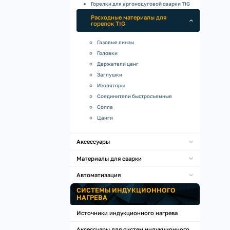
Горелки для аргонодуговой сварки TIG
Расходные материалы для
горелок TIG
Газовые линзы
Головки
Держатели цанг
Заглушки
Изоляторы
Соединители быстросъемные
Сопла
Цанги
Аксессуары
Материалы для сварки
Автоматизация
СИСТЕМЫ ИНДУКЦИОННОГО
НАГРЕВА
Источники индукционного нагрева
Аксессуары для систем индукционного