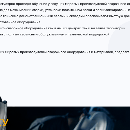
егулярно проходят обучение у ведущих мировых производителей сварочного о
 для механизации сварки, установки плазменной резки и специализированные
елябинске с демонстрационными залами и складами обеспечивают быструю дост
стованное оборудование.
ть сварочное оборудование как в наших центрах, так и на вашей территории.
тии с полным сервисным обслуживанием и технической поддержкой
х мировых производителей сварочного оборудования и материалов, предлагая
КУ