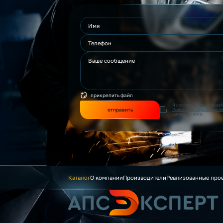
прикрепить файл
Я согласен(на) на обра
отправить
Политикой обработки п
данного сайта.
Каталог
О компании
Производители
Реализованные про