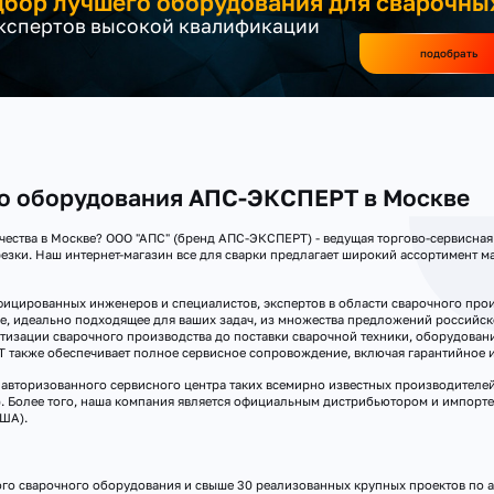
бор лучшего оборудования для сварочны
экспертов высокой квалификации
подобрать
го оборудования АПС-ЭКСПЕРТ в Москве
чества в Москве? ООО "АПС" (бренд АПС-ЭКСПЕРТ) - ведущая торгово-сервисная
езки. Наш интернет-магазин все для сварки предлагает широкий ассортимент м
ицированных инженеров и специалистов, экспертов в области сварочного прои
е, идеально подходящее для ваших задач, из множества предложений российс
тизации сварочного производства до поставки сварочной техники, оборудовани
Т также обеспечивает полное сервисное сопровождение, включая гарантийное 
вторизованного сервисного центра таких всемирно известных производителей св
Р). Более того, наша компания является официальным дистрибьютором и импорт
США).
го сварочного оборудования и свыше 30 реализованных крупных проектов по а