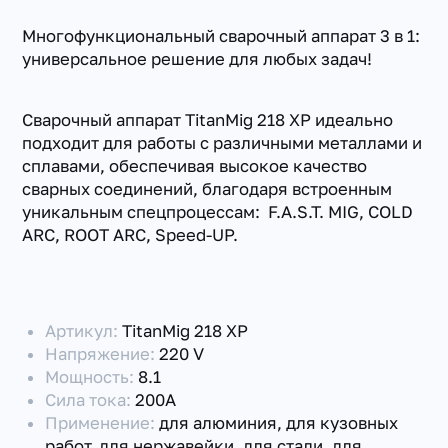
Многофункциональный сварочный аппарат 3 в 1:
универсальное решение для любых задач!
Сварочный аппарат TitanMig 218 XP идеально
подходит для работы с различными металлами и
сплавами, обеспечивая высокое качество
сварных соединений, благодаря встроенным
уникальным спецпроцессам: F.A.S.T. MIG, COLD
ARC, ROOT ARC, Speed-UP.
Артикул:
TitanMig 218 XP
Напряжение:
220 V
Мощность:
8.1
Сила тока:
200А
Применение:
для алюминия, для кузовных
работ, для нержавейки, для стали, для