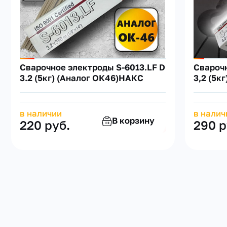
Сварочное электроды S-6013.LF D
Сварочн
3.2 (5кг) (Аналог ОК46)НАКС
3,2 (5к
в наличии
в налич
В корзину
220 руб.
290 р