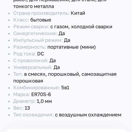
тонкого металла
Страна производитель:
Китай
Класс:
бытовые
Режим сварки:
с газом, холодной сварки
Синергетические:
Да
Импульсный режим:
Да
Размерность:
портативные (мини)
Род тока:
DC
С проволокой:
Да
Универсальный:
Да
Тип:
в смесях, порошковый, самозащитная
порошковая
Комбинированные:
5в1
Марка:
ER70S-6
Диаметр:
1,0 мм
Вес:
13
Тип охлаждения:
с воздушным охлаждением