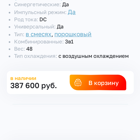
Синергетические:
Да
Да
Импульсный режим:
Род тока:
DC
Универсальный:
Да
в смесях
порошковый
Тип:
,
Комбинированные:
3в1
Вес:
48
Тип охлаждения:
с воздушным охлаждением
в наличии
В корзину
387 600 руб.