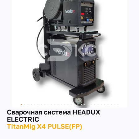
+7(351) 223-98-74
заказать звонок
Cварочная система HEADUX
ELECTRIC
TitanMig X4 PULSE(FP)