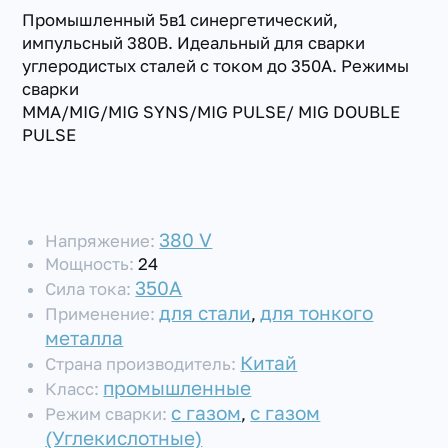
Промышленный 5в1 синергетический,
импульсный 380В. Идеальный для сварки
углеродистых сталей с током до 350А. Режимы
сварки
MMA/MIG/MIG SYNS/MIG PULSE/ MIG DOUBLE
PULSE
380 V
Напряжение:
Мощность:
24
350А
Сила тока:
для стали
для тонкого
Применение:
,
металла
Китай
Страна производитель:
промышленные
Класс:
с газом
с газом
Режим сварки:
,
(Углекислотные)