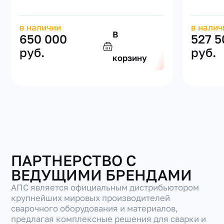
в наличии
в налич
В
650 000
527 5
руб.
руб.
корзину
ПАРТНЕРСТВО С
ВЕДУЩИМИ БРЕНДАМИ
АПС является официальным дистрибьютором
крупнейших мировых производителей
сварочного оборудования и материалов,
предлагая комплексные решения для сварки и