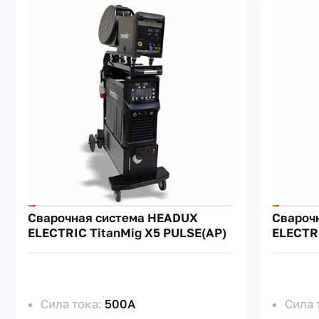
Cварочная система HEADUX
Cвароч
ELECTRIC TitanMig X5 PULSE(AP)
ELECTRI
Сила тока:
500А
Сила 