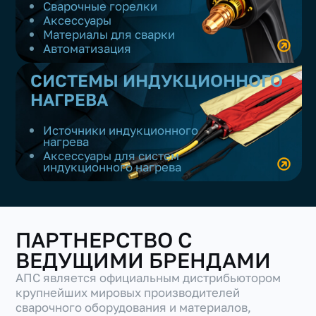
Сварочные горелки
Аксессуары
Материалы для сварки
Автоматизация
СИСТЕМЫ ИНДУКЦИОННОГО
НАГРЕВА
+7(351) 223-98-74
Источники индукционного
заказать звонок
нагрева
Аксессуары для систем
индукционного нагрева
ПАРТНЕРСТВО С
ВЕДУЩИМИ БРЕНДАМИ
АПС является официальным дистрибьютором
крупнейших мировых производителей
сварочного оборудования и материалов,