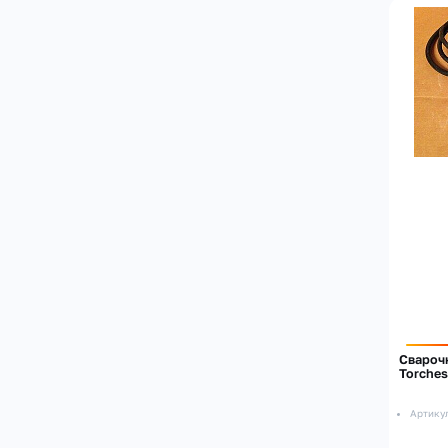
Сварочн
Torches
Артику