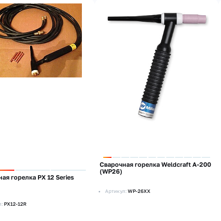
Сварочная горелка Weldcraft A-200
(WP26)
ая горелка PX 12 Series
Артикул:
WP-26XX
л:
PX12-12R