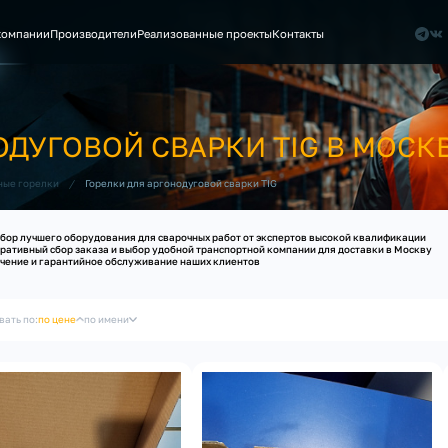
компании
Производители
Реализованные проекты
Контакты
ОДУГОВОЙ СВАРКИ TIG В МОСК
/
Горелки для аргонодуговой сварки TIG
ные горелки
бор лучшего оборудования для сварочных работ от экспертов высокой квалификации
ративный сбор заказа и выбор удобной транспортной компании для доставки в Москву
чение и гарантийное обслуживание наших клиентов
вать по:
по цене
по имени