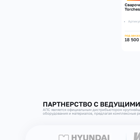
Сварочн
Torches
Артику
под заказ
18 500
ПАРТНЕРСТВО С ВЕДУЩИМ
АПС является официальным дистрибьютором крупнейш
оборудования и материалов, предлагая комплексные ре