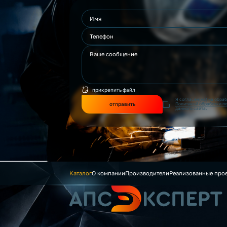
прикрепить файл
Я согласен(на) на обра
отправить
Политикой обработки п
данного сайта.
Каталог
О компании
Производители
Реализованные про