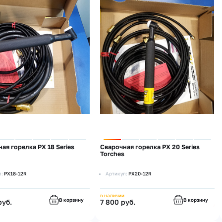
ая горелка PX 18 Series
Сварочная горелка PX 20 Series
Torches
л:
PX18-12R
Артикул:
PX20-12R
в наличии
В корзину
В корзину
руб.
7 800 руб.