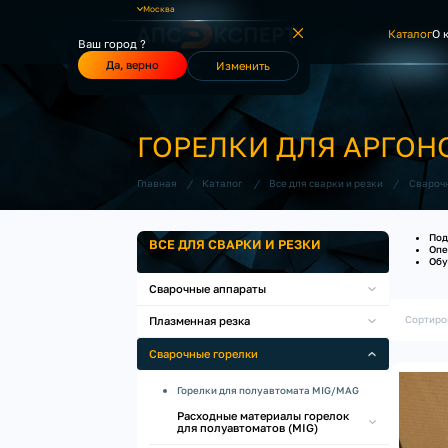
Москва
Каталог
О 
Ваш город ?
Да, верно
Изменить
ГОРЕЛКИ ДЛЯ АРГОН
/
/
/
Главная
Каталог
Все для сварки и резки
Свароч
Под
ВСЕ ДЛЯ СВАРКИ И РЕЗКИ
Опе
Обу
Сварочные аппараты
Сортиро
Плазменная резка
Сварочные горелки
Горелки для полуавтомата MIG/MAG
Расходные материалы горелок
для полуавтоматов (MIG)