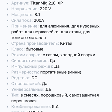
Артикул:
TitanMig 218 iXP
Напряжение:
220 V
Мощность:
8.1
Сила тока:
200А
Применение:
для алюминия, для кузовных
работ, для нержавейки, для стали, для
тонкого металла
Страна производитель:
Китай
Класс:
бытовые
Режим сварки:
с газом, холодной сварки
Синергетические:
Да
Импульсный режим:
Да
Размерность:
портативные (мини)
Род тока:
DC
С проволокой:
Да
Универсальный:
Да
Тип:
в смесях, порошковый, самозащитная
порошковая
Комбинированные:
5в1