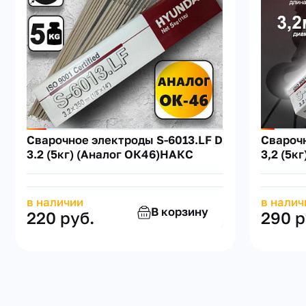
Сварочное электроды S-6013.LF D
Сварочн
3.2 (5кг) (Аналог ОК46)НАКС
3,2 (5к
в наличии
в налич
В корзину
220 руб.
290 р