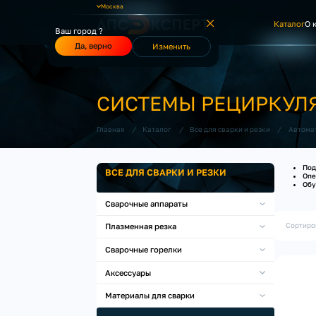
Москва
Каталог
О 
Ваш город ?
Да, верно
Изменить
СИСТЕМЫ РЕЦИРКУЛ
/
/
/
Главная
Каталог
Все для сварки и резки
Автома
Под
ВСЕ ДЛЯ СВАРКИ И РЕЗКИ
Опе
Обу
Сварочные аппараты
Сортиро
Плазменная резка
Сварочные горелки
Аксессуары
Материалы для сварки