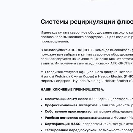
Системы рециркуляции флюс
Ищете где купить сварочное оборудование высокого ка
поставок промышленного оборудования для сварки и р
производителей.
В основе успеха АПС-ЭКСПЕРТ - команда высококвалиф
поможем вам выбрать и купить сварочное оборудовани
специализируется на комплексных решениях: от автома
защиты. Интернет-магазин все для сварки АПС-ЭКСПЕР
Мы гордимся статусом официального дистрибьютора и а
Hyundai Welding (Южная Корея) и Headux Electric (КН
мировых лидеров - Hyundai Welding и Hobart Brother (
НАШИ КЛЮЧЕВЫЕ ПРЕИМУЩЕСТВА:
Масштабный опыт:
более 10000 единиц поставленно
Профессиональная экспертиза:
наши специалисты р
Собственное производство:
выпускаем оборудование
Удобная логистика:
представительства в Москве и Ч
Сертификация НАКС:
предлагаем клиентам уже атте
Тестирование перед покупкой:
возможность провери