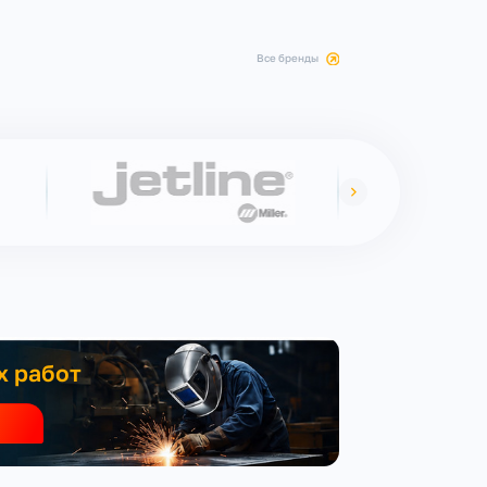
все бренды
х работ