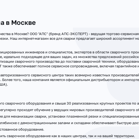
а в Москве
чества в Москве? ООО "АПС" (бренд АПС-ЭКСПЕРТ) - ведущая торгово-сервисная
езки. Наш интернет-магазин все для сварки предлагает широкий ассортимент м
ицированных инженеров и специалистов, экспертов в области сварочного прои
е, идеально подходящее для ваших задач, из множества предложений российс
тизации сварочного производства до поставки сварочной техники, оборудовани
Т также обеспечивает полное сервисное сопровождение, включая гарантийное 
вторизованного сервисного центра таких всемирно известных производителей св
Р). Более того, наша компания является официальным дистрибьютором и импорт
США).
го сварочного оборудования и свыше 30 реализованных крупных проектов по а
егулярно проходят обучение у ведущих мировых производителей сварочного о
 для механизации сварки, установки плазменной резки и специализированные
елябинске с демонстрационными залами и складами обеспечивают быструю дост
стованное оборудование.
ть сварочное оборудование как в наших центрах, так и на вашей территории.