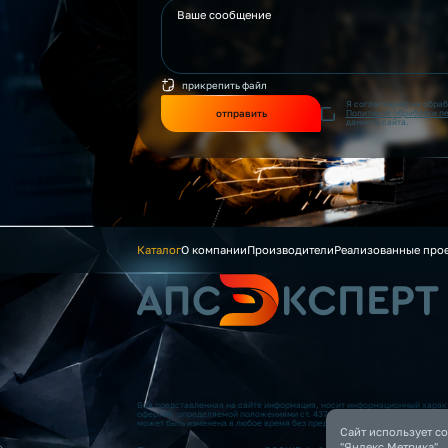
прикрепить файл
Я согласен(на) на обра
отправить
Политикой обработки п
данного сайта.
Каталог
О компании
Производители
Реализованные про
Вся представленная на сайте информация, носит информационный характ
офертой, определяемой положениями ст. 437 (2) ГК РФ. Опубликованная
может быть изменена в любое время без предварительного уведомления.
Сайт использует co
"Яндекс.Метрика".