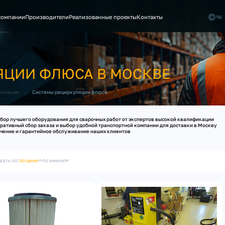
компании
Производители
Реализованные проекты
Контакты
ЯЦИИ ФЛЮСА В МОСКВЕ
/
Системы рециркуляции флюса
тизация
бор лучшего оборудования для сварочных работ от экспертов высокой квалификации
ративный сбор заказа и выбор удобной транспортной компании для доставки в Москву
чение и гарантийное обслуживание наших клиентов
вать по:
по цене
по имени