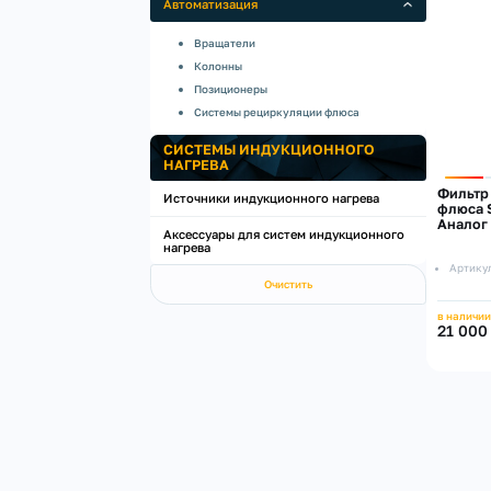
Автоматизация
Вращатели
Колонны
Позиционеры
Системы рециркуляции флюса
СИСТЕМЫ ИНДУКЦИОННОГО
НАГРЕВА
Фильтр
Источники индукционного нагрева
флюса 
Аналог
Аксессуары для систем индукционного
нагрева
Артику
Очистить
в наличии
21 000