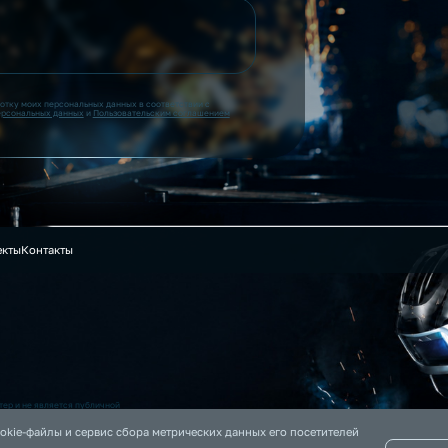
ботку моих персональных данных в соответствии с
ерсональных данных
и
Пользовательским соглашением
екты
Контакты
ер и не является публичной
 на данном сайте информация
okie-файлы и сервис сбора метрических данных его посетителей