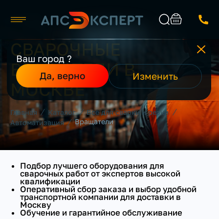
СВАРОЧНЫЕ
Москва
ПРОИЗВОДИТЕЛЬ
Ваш город ?
ВРАЩАТЕЛИ В
Каталог
Найти
Да, верно
Изменить
НАПРЯЖЕНИЕ
О компании
МОСКВЕ
Производители
Реализованные проекты
/
/
/
Главная
Каталог
Все для сварки и резки
Контакты
/
Вращатели
Автоматизация
Подбор лучшего оборудования для
сварочных работ от экспертов высокой
квалификации
Оперативный сбор заказа и выбор удобной
транспортной компании для доставки в
Москву
Обучение и гарантийное обслуживание