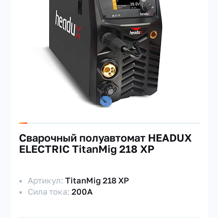
МАРКА
ДИАМЕТР
ТИП ОХЛАЖДЕНИЯ
Сварочный полуавтомат HEADUX
ELECTRIC TitanMig 218 XP
Артикул:
TitanMig 218 XP
Сила тока:
200А