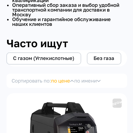
квалификации
Оперативный сбор заказа и выбор удобной
транспортной компании для доставки в
ИМПУЛЬСНЫЙ РЕЖИМ
Москву
Обучение и гарантийное обслуживание
наших клиентов
СЕРТИФИКАЦИЯ
Часто ищут
РАЗМЕРНОСТЬ
+7(351) 223-98-74
С газом (Углекислотные)
Без газа
заказать звонок
РОД ТОКА
С ПРОВОЛОКОЙ
Сортировать по:
по цене
по имени
УНИВЕРСАЛЬНЫЙ
ТИП
ПО СТАЛИ