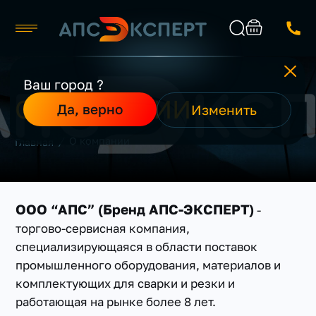
Москва
Ваш город ?
О КОМПАНИИ
Каталог
Найти
Да, верно
Изменить
О компании
Производители
/
О компании
Главная
Реализованные проекты
Контакты
ООО “АПС” (Бренд АПС-ЭКСПЕРТ)
-
торгово-сервисная компания,
специализирующаяся в области поставок
промышленного оборудования, материалов и
комплектующих для сварки и резки и
работающая на рынке более 8 лет.