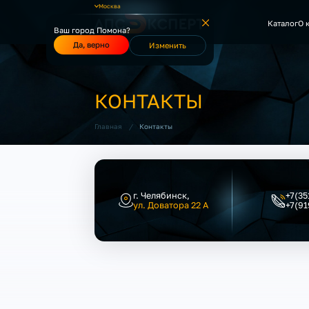
Москва
Каталог
О 
Ваш город Помона?
Да, верно
Изменить
КОНТАКТЫ
/
Контакты
Главная
г. Челябинск,
+7(35
ул. Доватора 22 А
+7(9