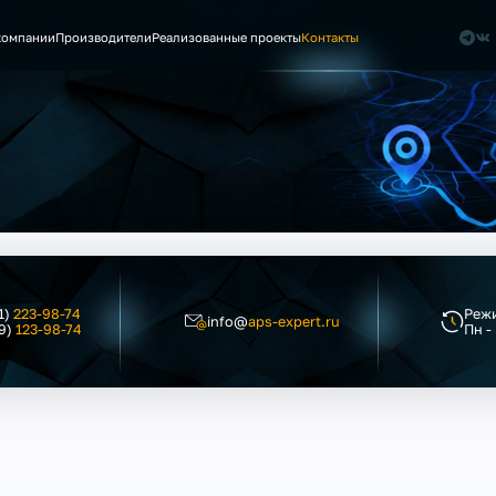
компании
Производители
Реализованные проекты
Контакты
1)
223-98-74
Реж
info@
aps-expert.ru
19)
123-98-74
Пн -