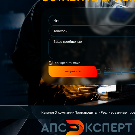
прикрепить файл
Я согласен(на) на обра
отправить
Политикой обработки п
данного сайта.
Каталог
О компании
Производители
Реализованные про