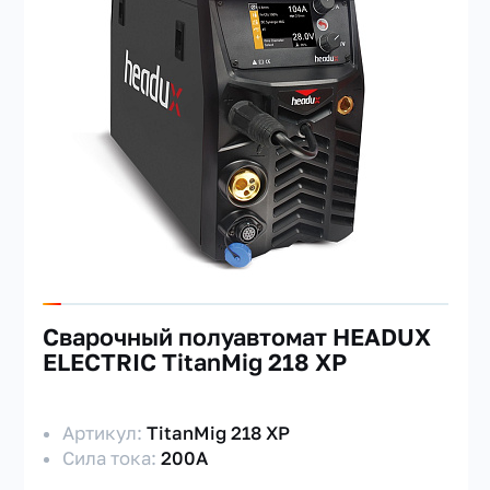
МАРКА
ДИАМЕТР
ТИП ОХЛАЖДЕНИЯ
Сварочный полуавтомат HEADUX
ELECTRIC TitanMig 218 XP
Артикул:
TitanMig 218 XP
Сила тока:
200А