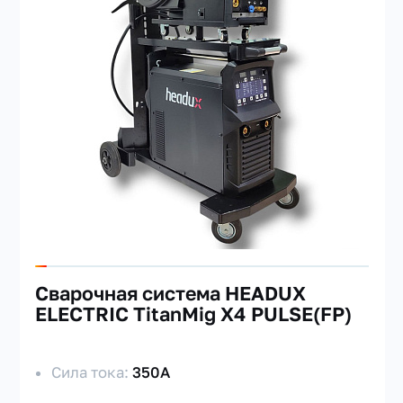
Cварочная система HEADUX
ELECTRIC TitanMig X4 PULSE(FP)
Сила тока:
350А