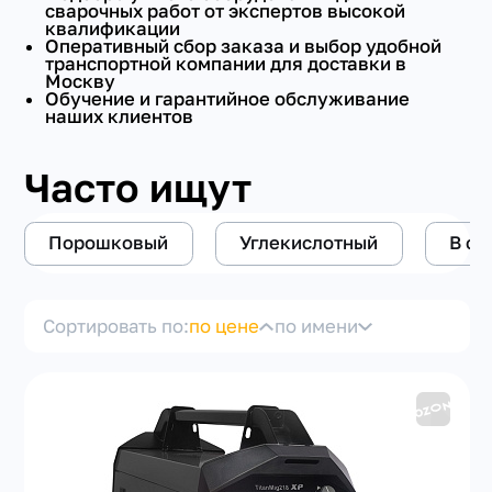
сварочных работ от экспертов высокой
квалификации
ИМПУЛЬСНЫЙ РЕЖИМ
Оперативный сбор заказа и выбор удобной
транспортной компании для доставки в
Москву
Обучение и гарантийное обслуживание
СЕРТИФИКАЦИЯ
наших клиентов
РАЗМЕРНОСТЬ
Часто ищут
+7(351) 223-98-74
заказать звонок
РОД ТОКА
Порошковый
Углекислотный
В см
С ПРОВОЛОКОЙ
Сортировать по:
по цене
по имени
УНИВЕРСАЛЬНЫЙ
ТИП
ПО СТАЛИ