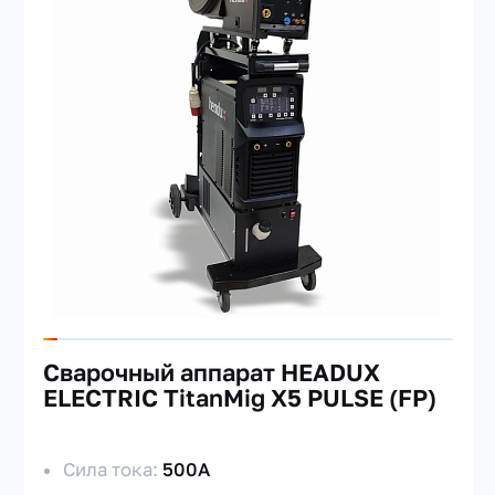
Cварочный аппарат HEADUX
ELECTRIC TitanMig X5 PULSE (FP)
Сила тока:
500А