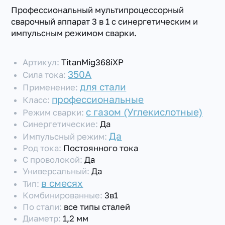
Профессиональный мультипроцессорный
сварочный аппарат 3 в 1 с синергетическим и
импульсным режимом сварки.
Артикул:
TitanMig368iXP
350А
Сила тока:
для стали
Применение:
профессиональные
Класс:
с газом (Углекислотные)
Режим сварки:
Синергетические:
Да
Да
Импульсный режим:
Род тока:
Постоянного тока
С проволокой:
Да
Универсальный:
Да
в смесях
Тип:
Комбинированные:
3в1
По стали:
все типы сталей
Диаметр:
1,2 мм