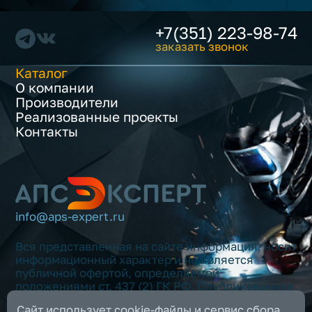
+7(351) 223-98-74
заказать звонок
Каталог
О компании
Производители
Реализованные проекты
Контакты
info@aps-expert.ru
Вся представленная на сайте информация, носит
информационный характер и не является
публичной офертой, определяемой
положениями ст. 437 (2) ГК РФ. Опубликованная
на данном сайте информация может быть
Сайт использует cookie-файлы и сервис сбора