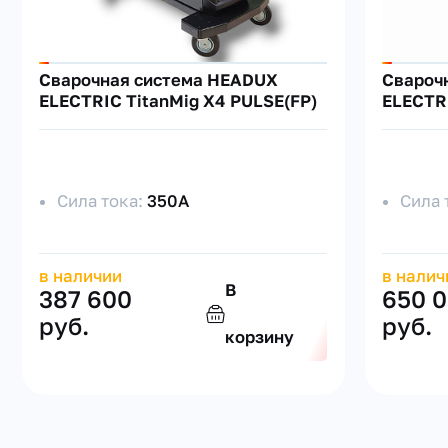
Cварочная система HEADUX
Cвароч
ELECTRIC TitanMig X4 PULSE(FP)
ELECTRI
Сила тока:
350А
Сила 
в наличии
в налич
В
387 600
650 
руб.
руб.
корзину