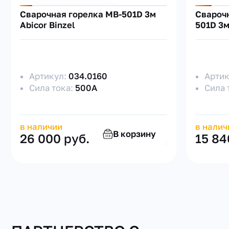
Сварочная горелка MB-501D 3м
Сварочн
Abicor Binzel
501D 3
Артикул:
034.0160
Арти
Сила тока:
500А
Сила 
в наличии
в налич
В корзину
26 000 руб.
15 84