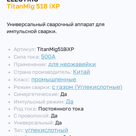
TitanMig 518 iXP
Универсальный сварочный аппарат для
импульсной сварки.
Артикул:
TitanMig518iXP
500А
Сила тока:
для нержавейки
Применение:
Китай
Страна производитель:
промышленные
Класс:
с газом (Углекислотные)
Режим сварки:
Синергетические:
Да
Да
Импульсный режим:
Род тока:
Постоянного тока
С проволокой:
Да
Универсальный:
Да
углекислотный
Тип: