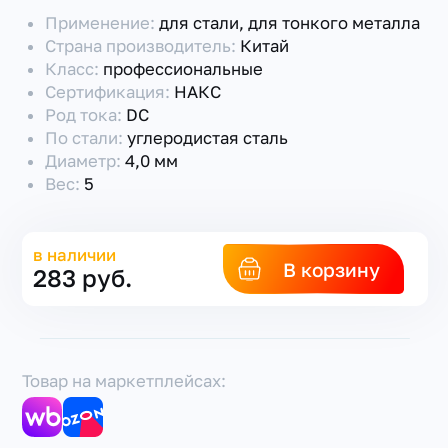
Применение:
для стали, для тонкого металла
Страна производитель:
Китай
Класс:
профессиональные
Сертификация:
НАКС
Род тока:
DC
По стали:
углеродистая сталь
Диаметр:
4,0 мм
Вес:
5
в наличии
В корзину
283 руб.
Товар на маркетплейсах: