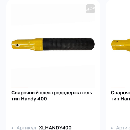
Сварочный электрододержатель
Свароч
тип Handy 400
тип Ha
Артикул:
XLHANDY400
Арти