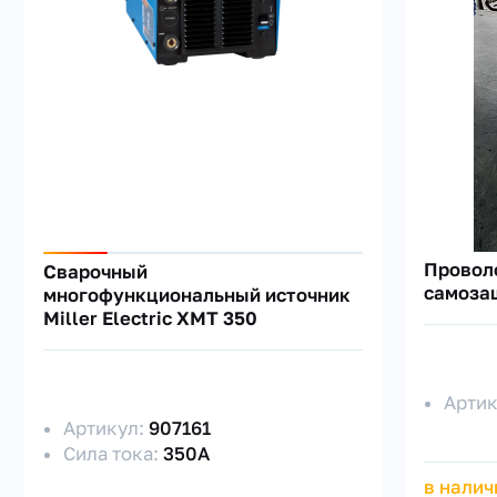
Провол
Сварочный
самоза
многофункциональный источник
Miller Electric XMT 350
Арти
Артикул:
907161
Сила тока:
350А
в налич