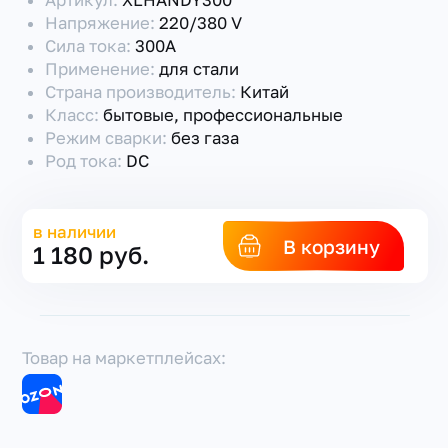
Артикул:
XLHANDY300
Напряжение:
220/380 V
Сила тока:
300А
Применение:
для стали
Страна производитель:
Китай
Класс:
бытовые, профессиональные
Режим сварки:
без газа
Род тока:
DC
в наличии
В корзину
1 180 руб.
Товар на маркетплейсах: