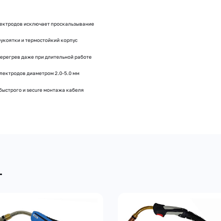
лектродов исключает проскальзывание
рукоятки и термостойкий корпус
ерегрев даже при длительной работе
электродов диаметром 2.0-5.0 мм
быстрого и secure монтажа кабеля
т