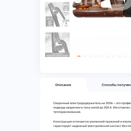
Описание
Способы получен
Сварочный электрододержатель на 300А — это профес
подвода сварочного тока силой до 300 А. Изготовл
теплорассеивание.
Конструкция отличается усиленной пружиной и изол
гарантирует надежный электрический контакт без по