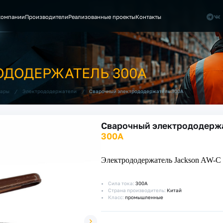
компании
Производители
Реализованные проекты
Контакты
ОДОДЕРЖАТЕЛЬ 300А
/
/
Сварочный электрододержатель 300А
уары
Электрододержатели
Сварочный электрододерж
300А
Электрододержатель Jackson AW-C
Сила тока:
300А
Страна производитель:
Китай
Класс:
промышленные