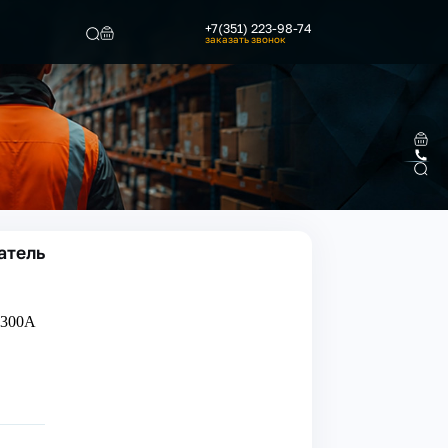
+7(351) 223-98-74
заказать звонок
Найти
атель
 300А