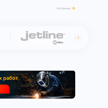
все бренды
х работ