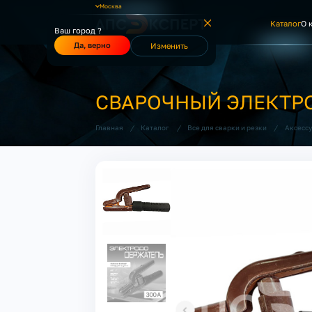
Москва
Каталог
О 
Ваш город ?
Да, верно
Изменить
СВАРОЧНЫЙ ЭЛЕКТР
/
/
/
Главная
Каталог
Все для сварки и резки
Аксесс