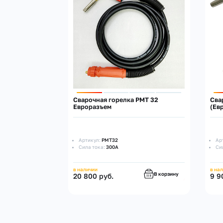
Сварочная горелка PMT 32
Сва
Евроразъем
(Ев
Артикул:
PMT32
Ар
Сила тока:
300А
Си
в наличии
в на
В корзину
20 800 руб.
9 9