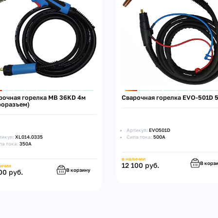
рочная горелка MB 36KD 4м
Сварочная горелка EVO-501D 
роразъем)
Артикул:
EVO501D
тикул:
XL014.0335
Сила тока:
500А
ла тока:
350А
в наличии
В корз
12 100 руб.
личии
В корзину
00 руб.