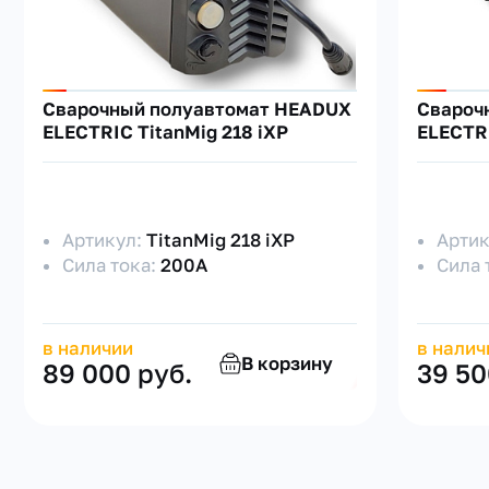
Сварочный полуавтомат HEADUX
Свароч
ELECTRIC TitanMig 218 iXP
ELECTRI
Артикул:
TitanMig 218 iXP
Арти
Сила тока:
200А
Сила 
в наличии
в налич
В корзину
89 000 руб.
39 50