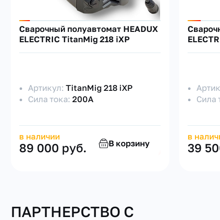
Сварочный полуавтомат HEADUX
Свароч
ELECTRIC TitanMig 218 iXP
ELECTRI
Артикул:
TitanMig 218 iXP
Арти
Сила тока:
200А
Сила 
в наличии
в налич
В корзину
89 000 руб.
39 50
ПАРТНЕРСТВО С