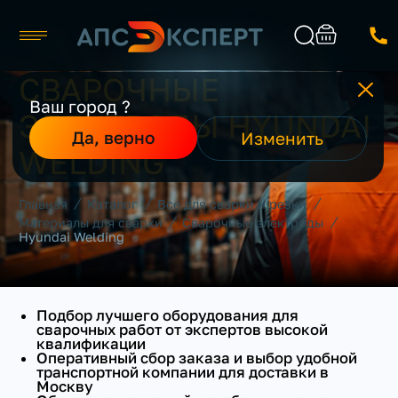
СВАРОЧНЫЕ
Москва
ПРОИЗВОДИТЕЛЬ
Ваш город ?
ЭЛЕКТРОДЫ HYUNDAI
Каталог
Найти
Да, верно
Изменить
ПРИМЕНЕНИЕ
О компании
WELDING
Производители
СТРАНА ПРОИЗВОДИТЕЛЬ
Реализованные проекты
/
/
/
Главная
Каталог
Все для сварки и резки
Контакты
/
/
Материалы для сварки
Сварочные электроды
КЛАСС
Hyundai Welding
СЕРТИФИКАЦИЯ
Подбор лучшего оборудования для
сварочных работ от экспертов высокой
РОД ТОКА
квалификации
Оперативный сбор заказа и выбор удобной
транспортной компании для доставки в
ПО СТАЛИ
Москву