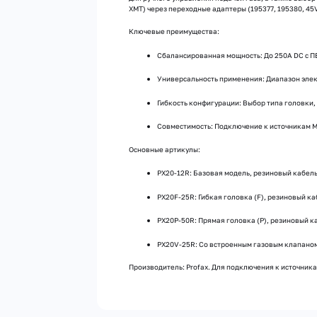
XMT) через переходные адаптеры (195377, 195380, 45V
Ключевые преимущества:
Сбалансированная мощность: До 250А DC с П
Универсальность применения: Диапазон элек
Гибкость конфигурации: Выбор типа головки,
Совместимость: Подключение к источникам Mil
Основные артикулы:
PX20-12R: Базовая модель, резиновый кабель 
PX20F-25R: Гибкая головка (F), резиновый каб
PX20P-50R: Прямая головка (P), резиновый ка
PX20V-25R: Со встроенным газовым клапаном 
Производитель: Profax. Для подключения к источника