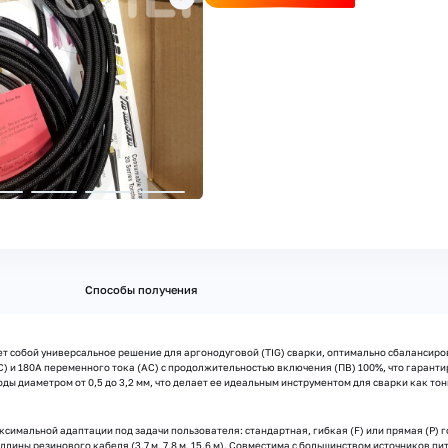
Способы получения
яет собой универсальное решение для аргонодуговой (TIG) сварки, оптимально сбалансир
C) и 180А переменного тока (AC) с продолжительностью включения (ПВ) 100%, что гаран
ы диаметром от 0,5 до 3,2 мм, что делает ее идеальным инструментом для сварки как тон
имальной адаптации под задачи пользователя: стандартная, гибкая (F) или прямая (P) г
лины резинового кабеля (3.7 м, 7.8 м, 15.6 м). Совместима с большинством источников питан