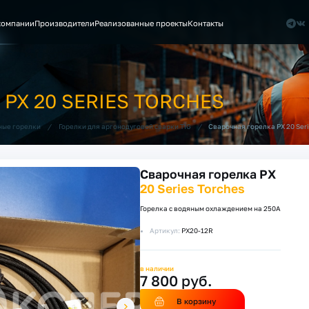
компании
Производители
Реализованные проекты
Контакты
PX 20 SERIES TORCHES
/
/
Сварочная горелка PX 20 Seri
ные горелки
Горелки для аргонодуговой сварки TIG
Сварочная горелка PX
20 Series Torches
Горелка с водяным охлаждением на 250А
Артикул:
PX20-12R
в наличии
7 800 руб.
В корзину