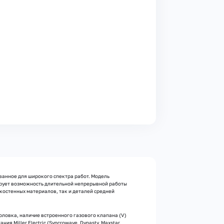
ованное для широкого спектра работ. Модель
тирует возможность длительной непрерывной работы
костенных материалов, так и деталей средней
оловка, наличие встроенного газового клапана (V)
ия Miller Electric (Syncrowave, Dynasty, Maxstar,