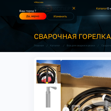
Москва
Каталог
О 
Ваш город ?
Да, верно
Изменить
СВАРОЧНАЯ ГОРЕЛКА 
/
/
/
Главная
Каталог
Все для сварки и резки
Свароч