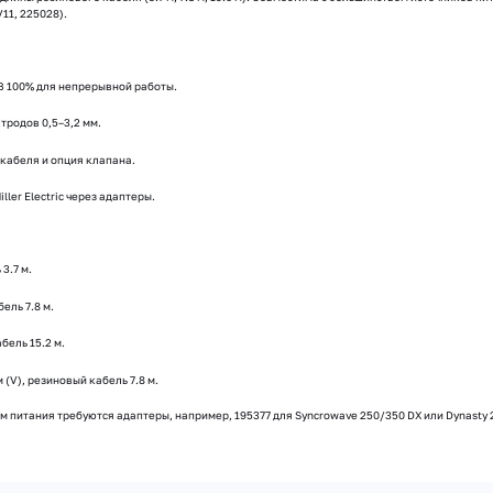
11, 225028).
В 100% для непрерывной работы.
тродов 0,5–3,2 мм.
 кабеля и опция клапана.
ler Electric через адаптеры.
3.7 м.
ель 7.8 м.
бель 15.2 м.
(V), резиновый кабель 7.8 м.
м питания требуются адаптеры, например, 195377 для Synсrowave 250/350 DX или Dynasty 