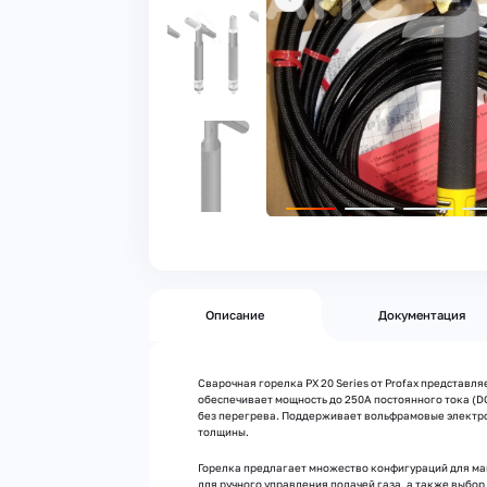
Описание
Документация
Сварочная горелка PX 20 Series от Profax представл
обеспечивает мощность до 250А постоянного тока (D
без перегрева. Поддерживает вольфрамовые электрод
толщины.
Горелка предлагает множество конфигураций для макс
для ручного управления подачей газа, а также выбор д