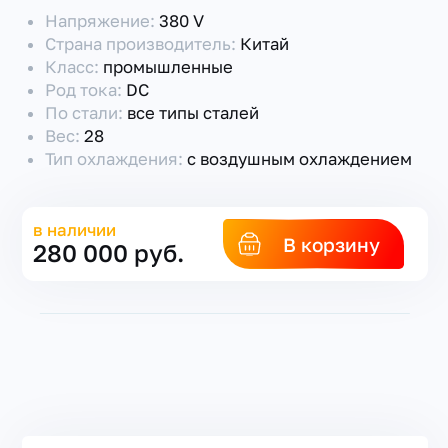
Напряжение:
380 V
Страна производитель:
Китай
Класс:
промышленные
Род тока:
DC
По стали:
все типы сталей
Вес:
28
Тип охлаждения:
с воздушным охлаждением
в наличии
В корзину
280 000 руб.