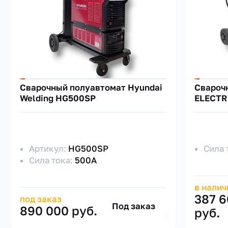
Сварочный полуавтомат Hyundai
Cвароч
Welding HG500SP
ELECTRI
Артикул:
HG500SP
Сила 
Сила тока:
500А
в налич
387 
под заказ
Под заказ
890 000 руб.
руб.