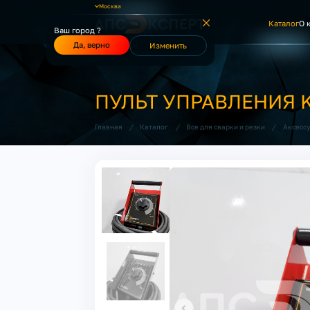
Москва
Каталог
О 
Ваш город ?
Да, верно
Изменить
ПУЛЬТ УПРАВЛЕНИЯ K8
/
/
/
Главная
Каталог
Все для сварки и резки
Аксесс