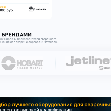
личии
В корзину
800 руб.
И БРЕНДАМИ
их мировых производителей сварочного
шения для сварки и обработки металлов.
бор лучшего оборудования для сварочны
экспертов высокой квалификации