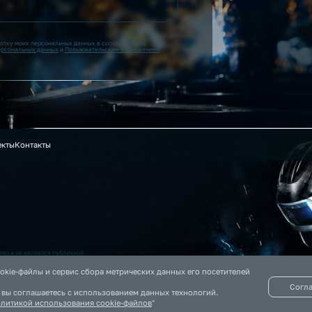
ботку моих персональных данных в соответствии с
ерсональных данных
и
Пользовательским соглашением
екты
Контакты
ер и не является публичной
 на данном сайте информация
okie-файлы и сервис сбора метрических данных его посетителей
Согл
, вы соглашаетесь с использованием данных технологий.
литикой использования cookie-файлов
"