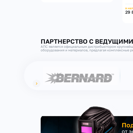
в на
29 
ПАРТНЕРСТВО С ВЕДУЩИМ
АПС является официальным дистрибьютором крупнейш
оборудования и материалов, предлагая комплексные ре
Под
от 