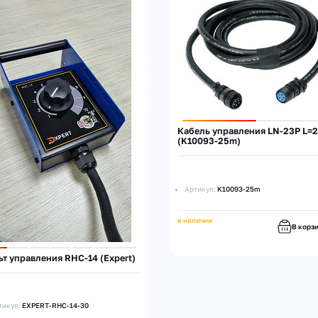
Кабель управления LN-23P L=
(K10093-25m)
Артикул:
K10093-25m
в наличии
В корз
ьт управления RHC-14 (Expert)
тикул:
EXPERT-RHC-14-30