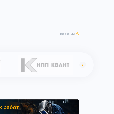
все бренды
х работ