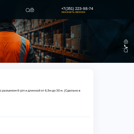
+7(351) 223-98-74
заказать звонок
Найти
с разъемом 6-pin и длинной от 6,5м до 30 м. (Сделано в