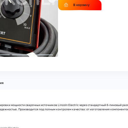
В корзину
ия
ровки мощности сварочных источников Lincoln Electric через стандартный 6-пиновый ра
адежностью. Производится под полным контролем качества: от изготовления компонентов