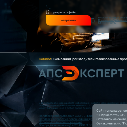
прикрепить файл
Я согласен(на) на обра
отправить
Политикой обработки п
данного сайта.
Каталог
О компании
Производители
Реализованные про
Вся представленная на сайте информация, носит информационный характ
офертой, определяемой положениями ст. 437 (2) ГК РФ. Опубликованная
может быть изменена в любое время без предварительного уведомления.
Сайт использует co
"Яндекс.Метрика".
Политика использования COOKIE-файлов
Оставаясь на сайте
Политика обработки персональных данных
Пользовательское соглашение
Ознакомиться с "
По
Все права защищены@ 2025 ООО "АПС”. Все права защищены