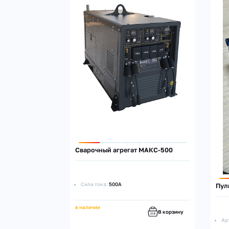
Сварочный агрегат МАКС-500
Сила тока:
500А
Пул
в наличии
В корзину
Ар