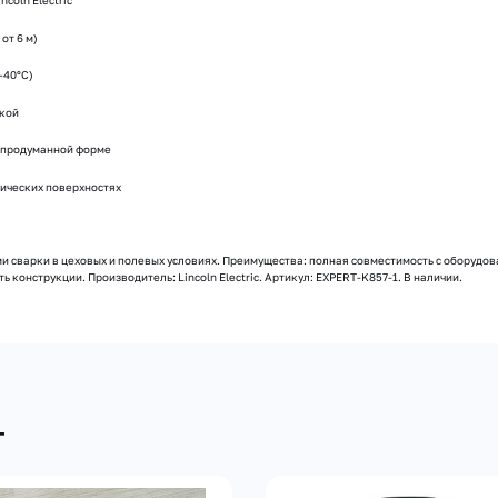
coln Electric
от 6 м)
-40°C)
икой
я продуманной форме
ических поверхностях
сварки в цеховых и полевых условиях. Преимущества: полная совместимость с оборудова
конструкции. Производитель: Lincoln Electric. Артикул: EXPERT-K857-1. В наличии.
т