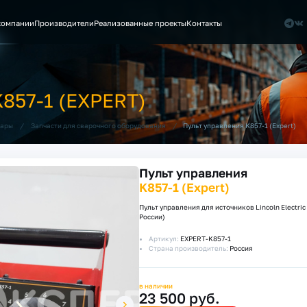
компании
Производители
Реализованные проекты
Контакты
57-1 (EXPERT)
/
/
Пульт управления K857-1 (Expert)
уары
Запчасти для сварочного оборудования
Пульт управления
K857-1 (Expert)
Пульт управления для источников Lincoln Electric 
России)
Артикул:
EXPERT-K857-1
Страна производитель:
Россия
в наличии
23 500 руб.