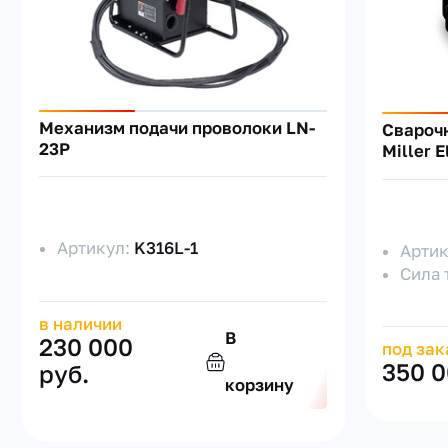
Механизм подачи проволоки LN-
Свароч
23P
Miller 
Артикул:
K316L-1
Арти
Сила 
в наличии
В
230 000
под зак
350 0
руб.
корзину