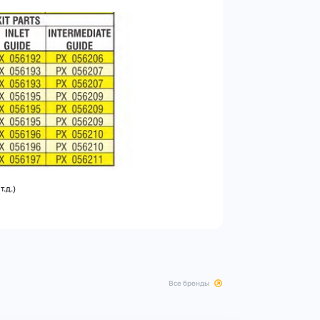
.д.)
все бренды