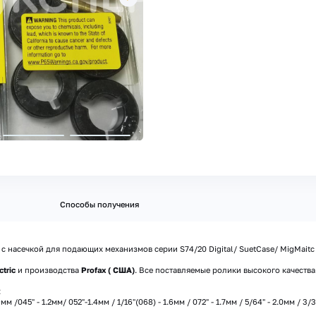
Способы получения
 насечкой для подающих механизмов серии S74/20 Digital/ SuetCase/ MigMaitc 
ctric
и производства
Profax ( США)
. Все поставляемые ролики высокого качеств
:
045" - 1.2мм/ 052"-1.4мм / 1/16"(068) - 1.6мм / 072" - 1.7мм / 5/64" - 2.0мм / 3/32"