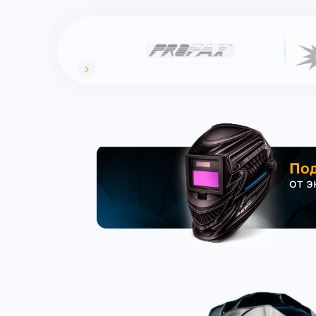
Под
от 