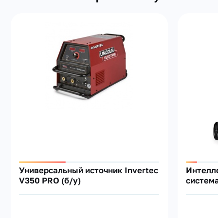
Универсальный источник Invertec
Интелл
V350 PRO (б/у)
систем