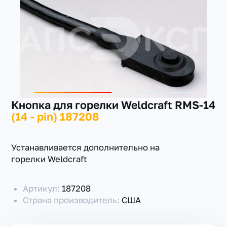
+7(351) 223-98-74
заказать звонок
Кнопка для горелки Weldcraft RMS-14
(14 - pin) 187208
Устанавливается дополнительно на
горелки Weldcraft
Артикул:
187208
Страна производитель:
США