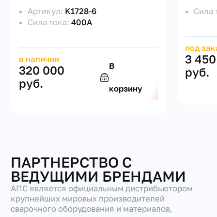
Артикул:
K1728-6
Сила 
Сила тока:
400А
под зак
3 450
в наличии
В
320 000
руб.
руб.
корзину
ПАРТНЕРСТВО С
ВЕДУЩИМИ БРЕНДАМИ
АПС является официальным дистрибьютором
крупнейших мировых производителей
сварочного оборудования и материалов,