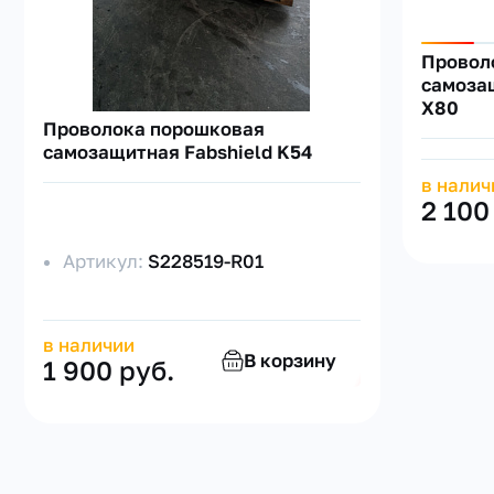
Провол
самоза
X80
Проволока порошковая
самозащитная Fabshield K54
в налич
2 100
Артикул:
S228519-R01
в наличии
В корзину
1 900 руб.