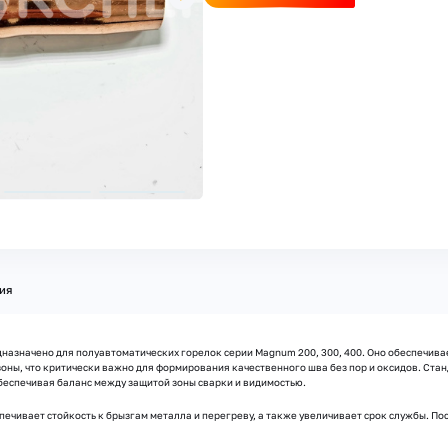
ия
редназначено для полуавтоматических горелок серии Magnum 200, 300, 400. Оно обеспечи
 зоны, что критически важно для формирования качественного шва без пор и оксидов. Ста
беспечивая баланс между защитой зоны сварки и видимостью.
печивает стойкость к брызгам металла и перегреву, а также увеличивает срок службы. Пос