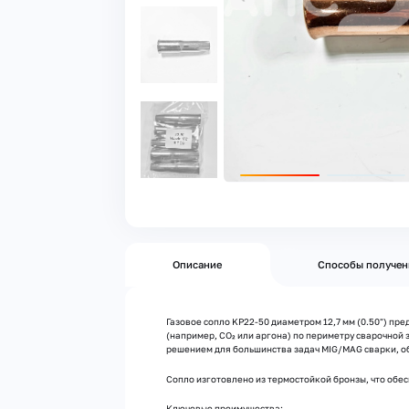
Описание
Способы получен
Газовое сопло KP22-50 диаметром 12,7 мм (0.50") п
(например, CO₂ или аргона) по периметру сварочной
решением для большинства задач MIG/MAG сварки, о
Сопло изготовлено из термостойкой бронзы, что обес
Ключевые преимущества: