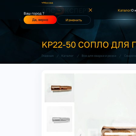
Москва
Каталог
О 
Ваш город ?
Да, верно
Изменить
KP22-50 СОПЛО ДЛЯ 
/
/
/
Главная
Каталог
Все для сварки и резки
Свароч