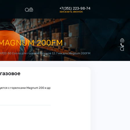
+7(351) 223-98-74
заказать звонок
Найти
 MAGNUM 200FM
KP22-50 Сопло для горелок газовое 12.7 мм для Magnum 200FM
 газовое
уется с горелками Magnum 200 и др