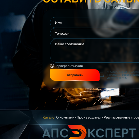
прикрепить файл
Я согласен(на) на обра
отправить
Политикой обработки п
данного сайта.
Каталог
О компании
Производители
Реализованные про