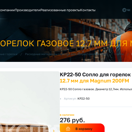
компании
Производители
Реализованные проекты
Контакты
ГОРЕЛОК ГАЗОВОЕ 12.7 ММ ДЛЯ
/
/
/
ные горелки
Расходные материалы горелок для полуавтоматов (MIG)
Сопла
KP22-50 Сопло для горелок
12.7 мм для Magnum 200FM
KP22-50 Сопло газовое. Диаметр 12,7мм. Использ
Артикул:
KP22-50
в наличии
276 руб.
В корзину