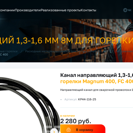
компании
Производители
Реализованные проекты
Контакты
 1,3-1,6 ММ 8М ДЛЯ ГОРЕЛКИ
/
/
ные горелки
Расходные материалы горелок для полуавтоматов (MIG)
Направляющ
C 400
Канал направляющий 1,3-1,
горелки Magnum 400, FC 40
Направляющий канал для сварочной проволоки 1,
Артикул:
KP44-116-25
в наличии
2 280 руб.
В корзину