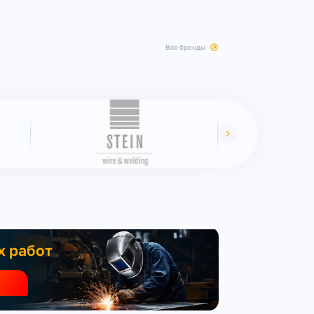
все бренды
х работ