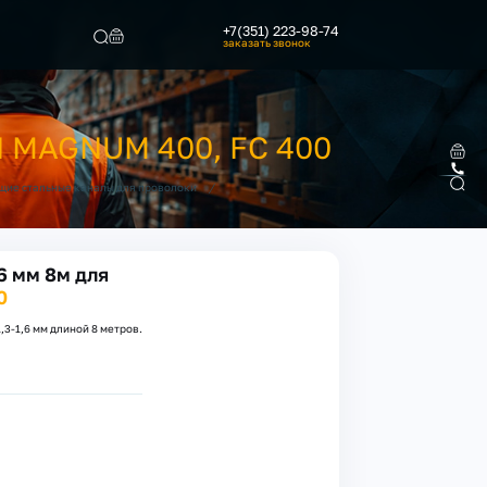
+7(351) 223-98-74
заказать звонок
Найти
 MAGNUM 400, FC 400
/
ие стальные каналы для проволоки
6 мм 8м для
0
3-1,6 мм длиной 8 метров.