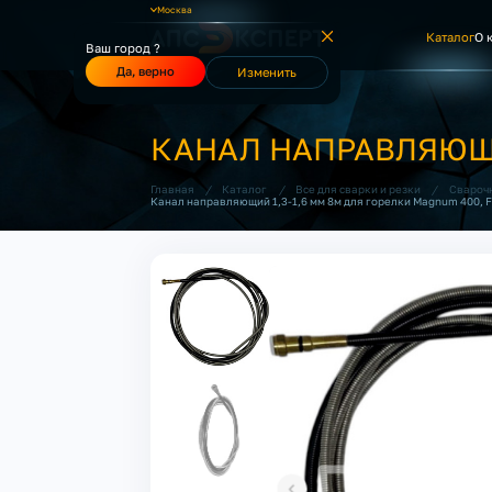
Москва
Каталог
О 
Ваш город ?
Да, верно
Изменить
КАНАЛ НАПРАВЛЯЮЩИЙ
/
/
/
Главная
Каталог
Все для сварки и резки
Свароч
Канал направляющий 1,3-1,6 мм 8м для горелки Magnum 400, F