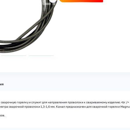
ия
сварочную горелку и служит для направления проволоки к свариваемому изделию.<br />
тра сварочной проволоки 1,3-1,6 мм. Канал предназначен для сварочной горелки Magnum 4
ров.