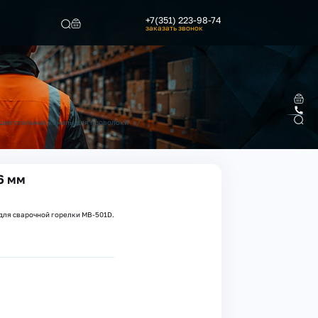
+7(351) 223-98-74
заказать звонок
Найти
/
ие стальные каналы для проволоки
6 мм
для сварочной горелки MB-501D.