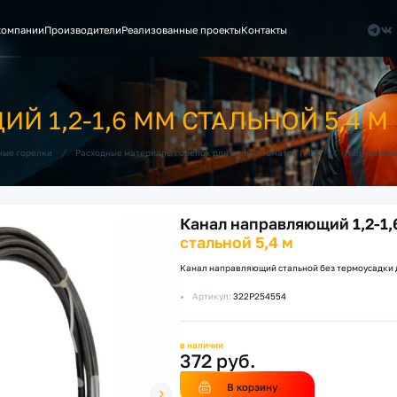
компании
Производители
Реализованные проекты
Контакты
 1,2-1,6 ММ СТАЛЬНОЙ 5,4 М
/
/
ные горелки
Расходные материалы горелок для полуавтоматов (MIG)
Направляющ
Канал направляющий 1,2-1,
стальной 5,4 м
Канал направляющий стальной без термоусадки 
Артикул:
322P254554
в наличии
372 руб.
В корзину