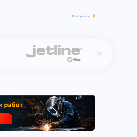
все бренды
х работ