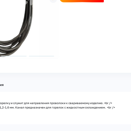
ия
релку и служит для направления проволоки к свариваемому изделию. <br />
,2-1,6 мм. Канал предназначен для горелок с жидкостным охлаждением. <br />