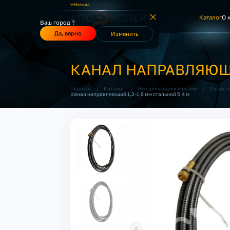
Москва
Каталог
О 
Ваш город ?
Да, верно
Изменить
КАНАЛ НАПРАВЛЯЮЩИЙ
/
/
/
Главная
Каталог
Все для сварки и резки
Свароч
Канал направляющий 1,2-1,6 мм стальной 5,4 м