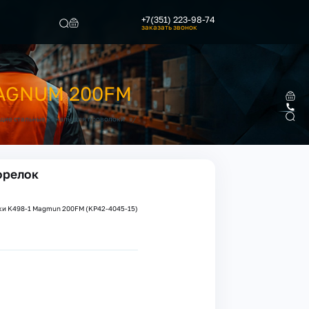
+7(351) 223-98-74
заказать звонок
Найти
AGNUM 200FM
/
ие стальные каналы для проволоки
орелок
ки K498-1 Magmun 200FM (KP42-4045-15)