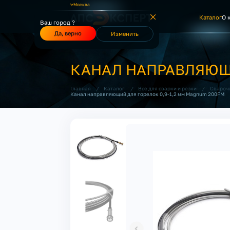
Москва
Каталог
О 
Ваш город ?
Да, верно
Изменить
КАНАЛ НАПРАВЛЯЮЩИ
/
/
/
Главная
Каталог
Все для сварки и резки
Свароч
Канал направляющий для горелок 0,9-1,2 мм Magnum 200FM