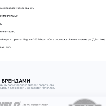
ние проволоки без заеданий.
ам Magnum 200.
у.
омплектации.
айнера в горелках Magnum 200FM при работе с проволокой малого диаметра (0,9–1,2 мм)
ка: 1 шт.
И БРЕНДАМИ
их мировых производителей сварочного
шения для сварки и обработки металлов.