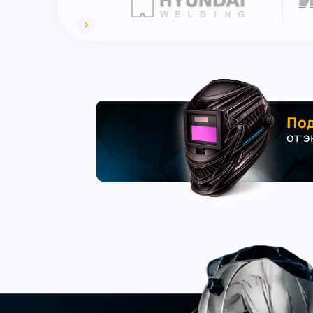
Под
от 