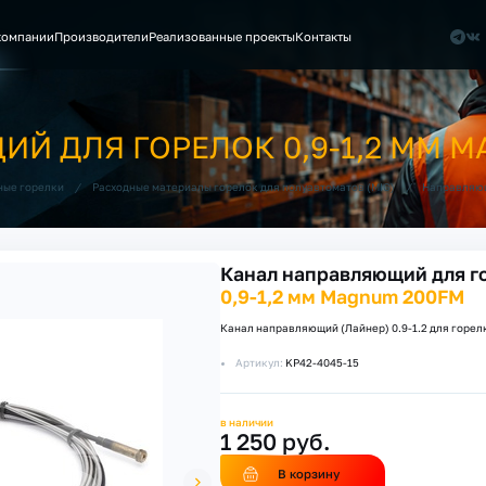
компании
Производители
Реализованные проекты
Контакты
Й ДЛЯ ГОРЕЛОК 0,9-1,2 ММ M
/
/
ные горелки
Расходные материалы горелок для полуавтоматов (MIG)
Направляющ
Канал направляющий для г
0,9-1,2 мм Magnum 200FM
Канал направляющий (Лайнер) 0.9-1.2 для горел
Артикул:
KP42-4045-15
в наличии
1 250 руб.
В корзину