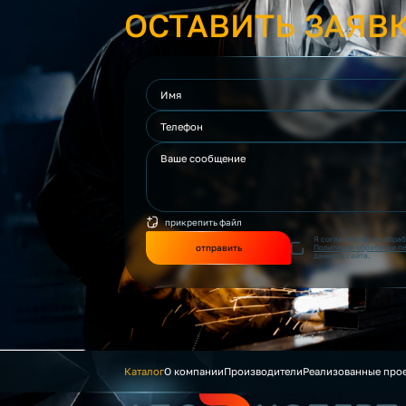
ОСТАВИТЬ ЗАЯВ
прикрепить файл
Я согласен(на) на обра
отправить
Политикой обработки п
данного сайта.
Каталог
О компании
Производители
Реализованные про