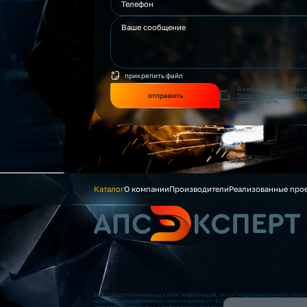
прикрепить файл
Я согласен(на) на обра
отправить
Политикой обработки п
данного сайта.
Каталог
О компании
Производители
Реализованные про
Вся представленная на сайте информация, носит информационный характ
офертой, определяемой положениями ст. 437 (2) ГК РФ. Опубликованная