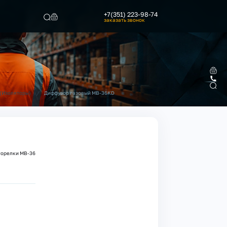
+7(351) 223-98-74
заказать звонок
Найти
/
Диффузор газовый MB-36KD
(Изоляторы)
горелки MB-36