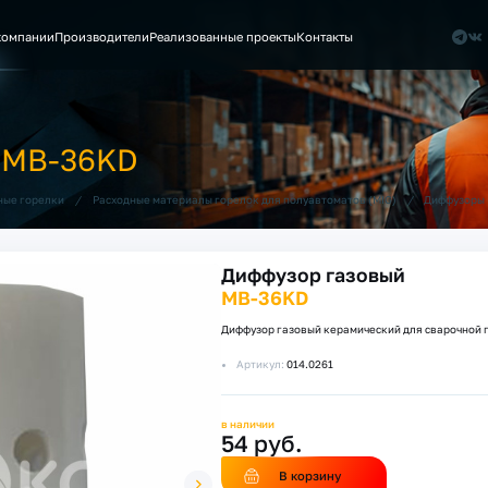
компании
Производители
Реализованные проекты
Контакты
MB-36KD
/
/
ные горелки
Расходные материалы горелок для полуавтоматов (MIG)
Диффузоры 
Диффузор газовый
MB-36KD
Диффузор газовый керамический для сварочной 
Артикул:
014.0261
в наличии
54 руб.
В корзину