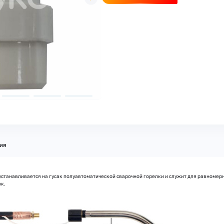
ия
станавливается на гусак полуавтоматической сварочной горелки и служит для равномерн
ук.