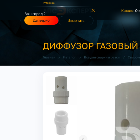
Москва
Каталог
О 
Ваш город ?
Да, верно
Изменить
ДИФФУЗОР ГАЗОВЫЙ 
/
/
/
Главная
Каталог
Все для сварки и резки
Свароч