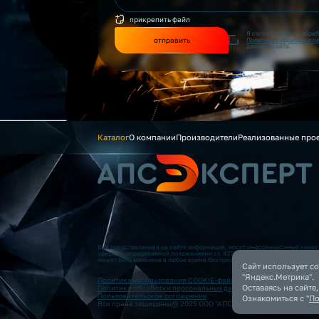
прикрепить файл
Я согласен(на) на обра
отправить
Политикой обработки п
данного сайта.
Каталог
О компании
Производители
Реализованные про
Вся представленная на сайте информация, носит информационный характ
офертой, определяемой положениями ст. 437 (2) ГК РФ. Опубликованная
может быть изменена в любое время без предварительного уведомления.
Сайт использует co
"Яндекс.Метрика".
Политика использования COOKIE-файлов
Оставаясь на сайте
Политика обработки персональных данных
Пользовательское соглашение
Ознакомиться с "
По
Все права защищены@ 2025 ООО "АПС”. Все права защищены