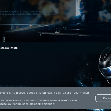
ботку моих персональных данных в соответствии с
ерсональных данных
и
Пользовательским соглашением
екты
Контакты
ер и не является публичной
 на данном сайте информация
okie-файлы и сервис сбора метрических данных его посетителей
Согл
, вы соглашаетесь с использованием данных технологий.
литикой использования cookie-файлов
"