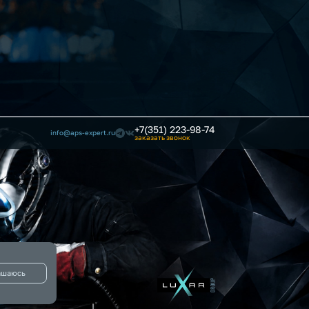
+7(351) 223-98-74
info@aps-expert.ru
заказать звонок
ашаюсь