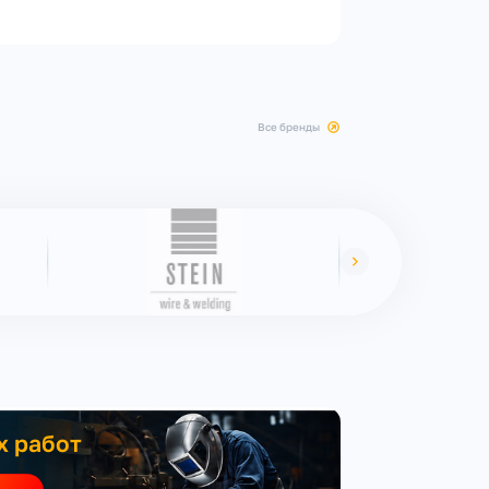
все бренды
х работ