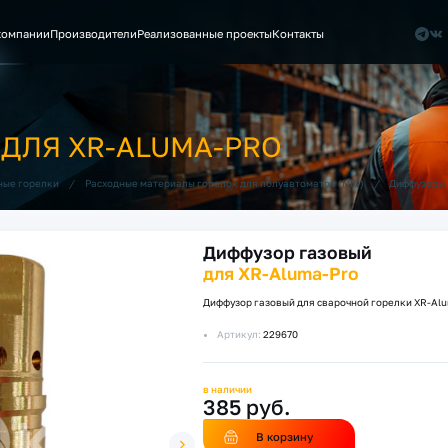
компании
Производители
Реализованные проекты
Контакты
ДЛЯ XR-ALUMA-PRO
/
/
ные горелки
Расходные материалы горелок для полуавтоматов (MIG)
Диффузоры 
Диффузор газовый
для XR-Aluma-Pro
Диффузор газовый для сварочной горелки XR-Alum
Артикул:
229670
в наличии
385 руб.
В корзину