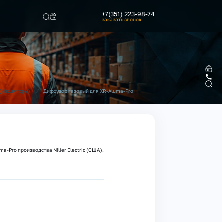
+7(351) 223-98-74
заказать звонок
Найти
/
Диффузор газовый для XR-Aluma-Pro
(Изоляторы)
a-Pro производства Miller Electric (США).