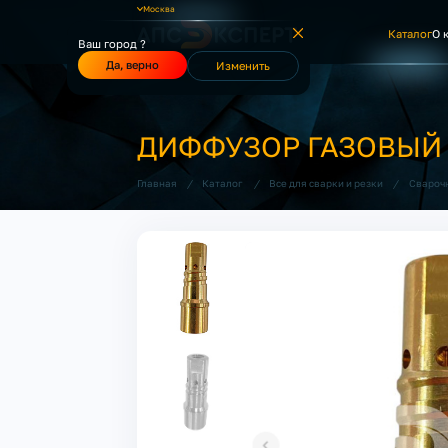
Москва
Каталог
О 
Ваш город ?
Да, верно
Изменить
ДИФФУЗОР ГАЗОВЫЙ 
/
/
/
Главная
Каталог
Все для сварки и резки
Свароч