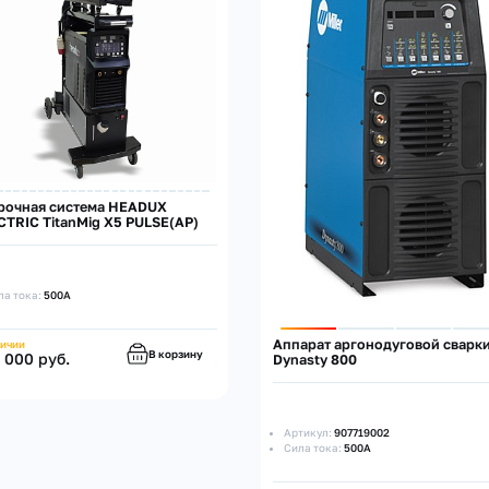
рочная система HEADUX
CTRIC TitanMig X5 PULSE(AP)
ла тока:
500А
Аппарат аргонодуговой сварк
личии
В корзину
 000 руб.
Dynasty 800
Артикул:
907719002
Сила тока:
500А