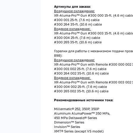
Артикулы для заказа:
Воздушное охлаждение:
XR-Aluma-Pro™ Gun #300 000 15-ft. (4.6 m) cabl
#300 001 25-ft. (7.6 m) cable
#300 264 35-ft. (10.6 m) cable
Водяное охлаждение:
XR-Aluma-Pro™ Gun #300 003 15-ft. (4.6 m) cabl
#300 004 25-ft. (7.6 m) cable
#300 265 35-ft. (10.6 m) cable
Горелки для работы с механизмом подачи пров
898):
Воздушное охлаждение:
XR-Aluma-Pro™ Gun with Remote #300 000 002 15-
#300 001 002 25-ft. (7.6 m) cable
#300 264 002 35-ft. (10.6 m) cable
Водяное охлаждение:
XR-Aluma-Pro™ Gun with Remote #300 003 002 15-
#300 004 002 25-ft. (7.6 m) cable
#300 265 002 35-ft. (10.6 m) cable
Рекомендованные источники тока:
Millermatic® 252, 350P, 350P
Aluminum AlumaPower™ 350 MPa,
450 MPa Deltaweld® Series
Dimension™ Series
Invision™ Series
XMT® Series (except VS model)