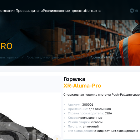
компании
Производители
Реализованные проекты
Контакты
PRO
/
/
Горелка XR-Aluma-Pro
ные горелки
Горелки для полуавтомата MIG/MAG
Горелка
XR-Aluma-Pro
Специальная горелка системы Push-Pull для св
Артикул:
300001
Применение:
для алюминия
Страна производитель:
США
Класс:
промышленные
Режим сварки:
с газом
По стали:
алюминий
Тип охлаждения:
с жидкостным охлаждением