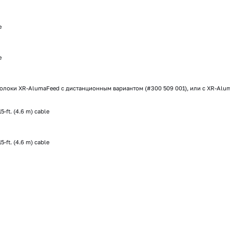
e
e
олоки XR-AlumaFeed с дистанционным вариантом (#300 509 001), или с XR-Alu
ft. (4.6 m) cable
ft. (4.6 m) cable