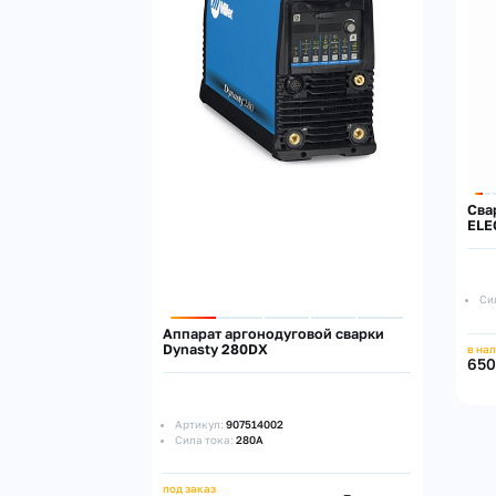
Cва
ELE
Си
Аппарат аргонодуговой сварки
Dynasty 280DX
в на
650
Артикул:
907514002
Сила тока:
280А
под заказ