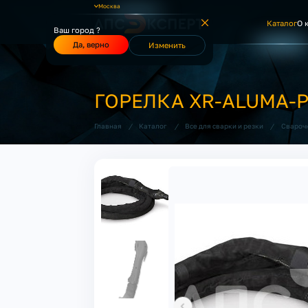
Москва
Каталог
О 
Ваш город ?
Да, верно
Изменить
ГОРЕЛКА XR-ALUMA-
/
/
/
Главная
Каталог
Все для сварки и резки
Свароч