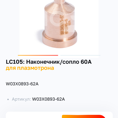
+7(351) 223-98-74
заказать звонок
LC105: Наконечник/сопло 60A
для плазмотрона
W03X0893-62A
Артикул:
W03X0893-62A