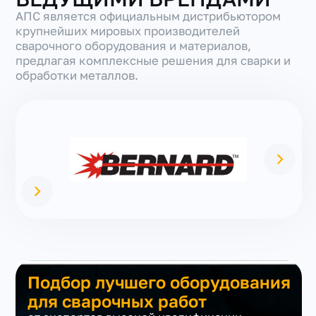
АПС является официальным дистрибьютором
крупнейших мировых производителей
сварочного оборудования и материалов,
предлагая комплексные решения для сварки и
обработки металлов.
Подбор лучшего оборудования
для сварочных работ