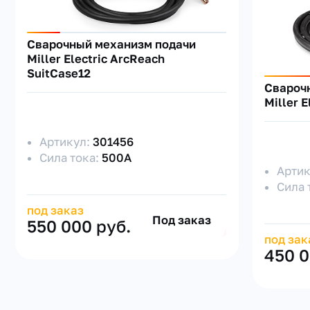
Сварочный механизм подачи
Miller Electric ArcReach
SuitCase12
Свароч
Miller 
Артикул:
301456
Сила тока:
500А
Арти
Сила 
под заказ
Под заказ
550 000 руб.
под зак
450 0