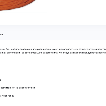
ия
рии ProHeat предназначен для расширения функциональности сварочного и термическог
а при выполнении работ на больших расстояниях. Конструкция кабеля предусматривает в
c
ассчитанной на высокие токи
и перегреву