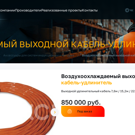
компании
Производители
Реализованные проекты
Контакты
ЫЙ ВЫХОДНОЙ КАБЕЛЬ-УДЛИ
/
/
Воздухоохлаждаемый выходной ка
Аксессуары для систем индукционного нагрева
Воздухоохлаждаемый вых
кабель-удлинитель
Выходной удлинительный кабель 7,6м / 15,2м / 22
850 000 руб.
Под заказ