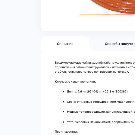
Описание
Способы получен
Воздухоохлаждаемый выходной кабель-удлинитель се
подключения рабочих инструментов к источникам ток
стабильность параметров при высоких нагрузках.
Ключевые характеристики:
Длина: 7.6 м (195404) или 22.8 м (300362)
Совместимость с оборудованием Miller Electri
Медные токопроводящие жилы с изоляцией, р
Устойчивость к механическим повреждениям 
Преимущества: