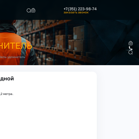
+7(351) 223-98-74
заказать звонок
Найти
НИТЕЛЬ
бель-удлинитель
одной
,2 метра.