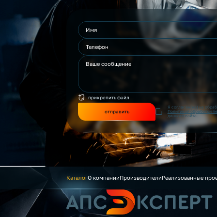
прикрепить файл
Я согласен(на) на обра
отправить
Политикой обработки п
данного сайта.
Каталог
О компании
Производители
Реализованные про