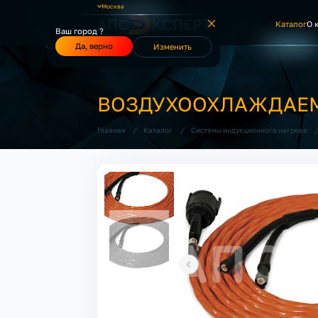
Москва
Каталог
О 
Ваш город ?
Да, верно
Изменить
ВОЗДУХООХЛАЖДАЕМ
/
/
Главная
Каталог
Системы индукционного нагрева