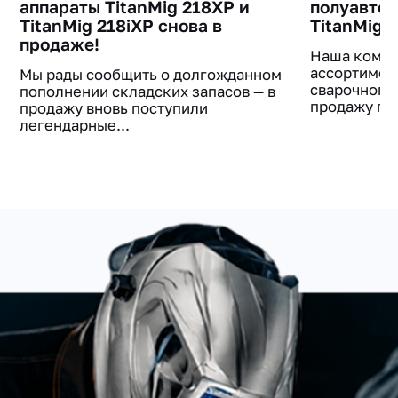
аппараты TitanMig 218XP и
полуавто
TitanMig 218iXP снова в
TitanMig 
продаже!
Наша компа
ассортимен
Мы рады сообщить о долгожданном
сварочного
пополнении складских запасов — в
продажу пос
продажу вновь поступили
легендарные...