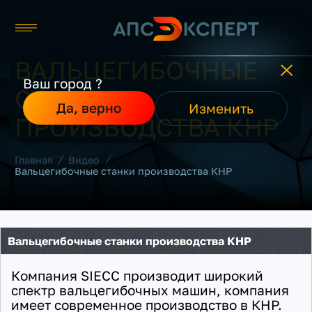
ВАЛЬЦЕГИБОЧНЫЕ
Москва
Ваш город ?
СТАНКИ
Каталог
Да, верно
Изменить
О компании
ПРОИЗВОДСТВА КНР
Производители
Реализованные проекты
/
/
Главная
Видео
Контакты
Вальцегибочные станки производства КНР
Вальцегибочные станки производства КНР
Компания SIECC производит широкий
спектр вальцегибочных машин, компания
имеет современное производство в КНР.