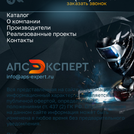
заказать звонок
Каталог
О компании
Производители
Реализованные проекты
Контакты
info@aps-expert.ru
Вся представленная на сайте информация, носит
информационный характер и не является
публичной офертой, определяемой
положениями ст. 437 (2) ГК РФ. Опубликованная
на данном сайте информация может быть
изменена в любое время без предварительного
уведомления.