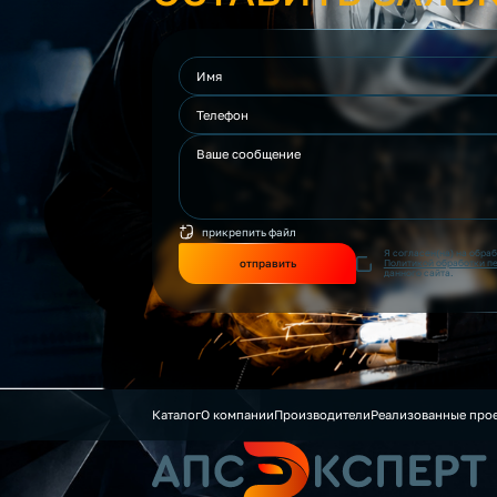
прикрепить файл
Я согласен(на) на обра
отправить
Политикой обработки п
данного сайта.
Каталог
О компании
Производители
Реализованные про