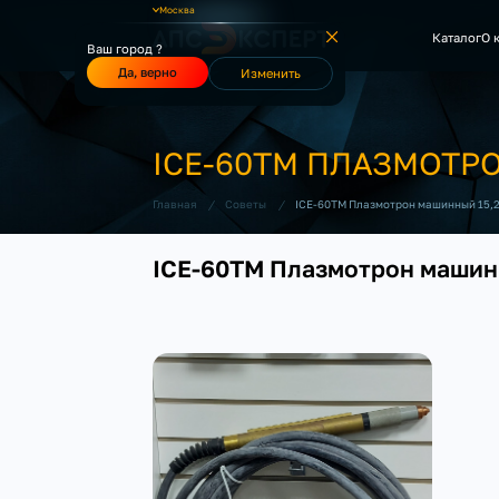
Москва
Каталог
О 
Ваш город ?
Да, верно
Изменить
ICE-60TM ПЛАЗМОТР
/
/
ICE-60TM Плазмотрон машинный 15,2
Главная
Советы
ICE-60TM Плазмотрон машин