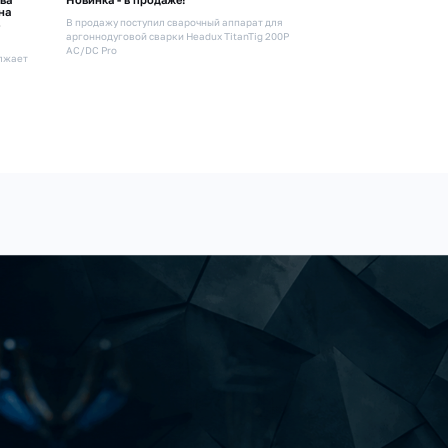
на
В продажу поступил сварочный аппарат для
аргоннодуговой сварки Headux TitanTig 200P
AC/DC Pro
олжает