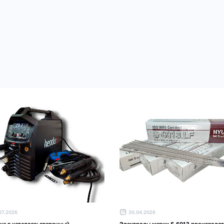
07.2026
30.04.2026
а в каталоге: сварочный
Электроды марки S-6013 производст