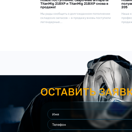
TitanMig 218XP и TitanMig 218iXP снова в
полуа
продаже!
205
Мы рады сообщить о долгожданном пополнении
Наша к
складских запасов — в продажу вновь поступили
профес
легендарные...
продаж
ОСТАВИТЬ ЗАЯВ