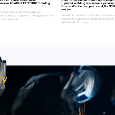
втомат HEADUX ELECTRIC TitanMig
Hyundai Welding признаны лучшими 
Ozon и Wildberries: рейтинг 4,8 и 93%
выкупа
омпания расширяет ассортимент
Продукция бренда Hyundai Welding прод
сионального сварочного оборудования. В
завоевывать доверие профессионалов и
у поступил мн...
любителей. По итога...
КУ