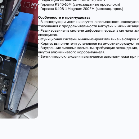
• Горелка K345-10M (самозащитные проволоки)
• Горелка K498-1 Magnum 200FM (газозащ. пров.)
Особенности и преимущества
• В конструкции источника учтена возможность эксплуата
требования к продолжительности нагрузки и минимизаци
• Реализованная в системе цифровая передача сигнала ис
сварщиков.
• Функционал системы минимизирует влияние на сварку ка
• Корпус выпрямителя установлен на амортизирующую пл
• Внутренние силовые элементы, требующие охлаждения, 
внутри алюминиевого короба-туннеля.
• Вентилятор охлаждения включается автоматически при