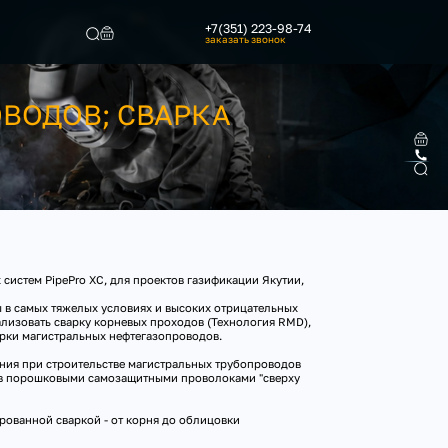
+7(351) 223-98-74
заказать звонок
ОВОДОВ; СВАРКА
Найти
систем PipePro XC, для проектов газификации Якутии,
 в самых тяжелых условиях и высоких отрицательных
ализовать сварку корневых проходов (Технология RMD),
рки магистральных нефтегазопроводов.
ния при строительстве магистральных трубопроводов
ов порошковыми самозащитными проволоками "сверху
ованной сваркой - от корня до облицовки