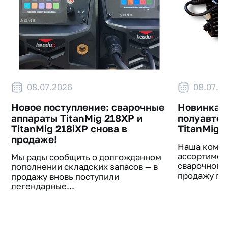
08.07.2026
08.07.2
Новое поступление: сварочные
Новинка в
аппараты TitanMig 218XP и
полуавто
TitanMig 218iXP снова в
TitanMig 
продаже!
Наша компа
ассортимен
Мы рады сообщить о долгожданном
сварочного
пополнении складских запасов — в
продажу пос
продажу вновь поступили
легендарные...