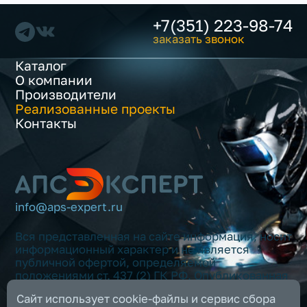
+7(351) 223-98-74
заказать звонок
Каталог
О компании
Производители
Реализованные проекты
Контакты
info@aps-expert.ru
Вся представленная на сайте информация, носит
информационный характер и не является
публичной офертой, определяемой
положениями ст. 437 (2) ГК РФ. Опубликованная
на данном сайте информация может быть
Сайт использует cookie-файлы и сервис сбора
изменена в любое время без предварительного