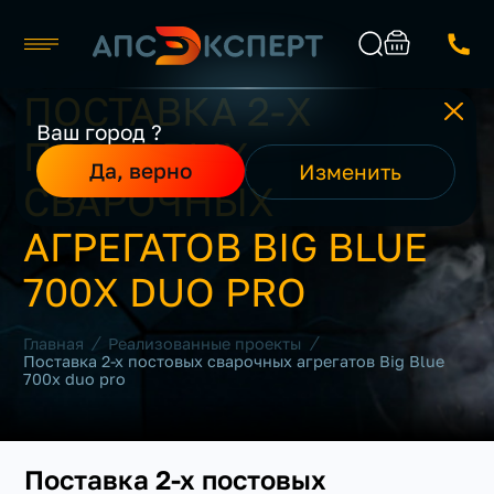
ПОСТАВКА 2-Х
Москва
Ваш город ?
ПОСТОВЫХ
Каталог
Найти
Да, верно
Изменить
О компании
СВАРОЧНЫХ
Производители
Реализованные проекты
АГРЕГАТОВ BIG BLUE
Контакты
700X DUO PRO
/
/
Главная
Реализованные проекты
Поставка 2-х постовых сварочных агрегатов Big Blue
700x duo pro
Поставка 2-х постовых