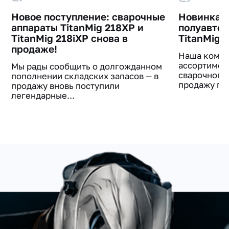
Новое поступление: сварочные
Новинка в
аппараты TitanMig 218XP и
полуавто
TitanMig 218iXP снова в
TitanMig 
продаже!
Наша компа
ассортимен
Мы рады сообщить о долгожданном
сварочного
пополнении складских запасов — в
продажу пос
продажу вновь поступили
легендарные...