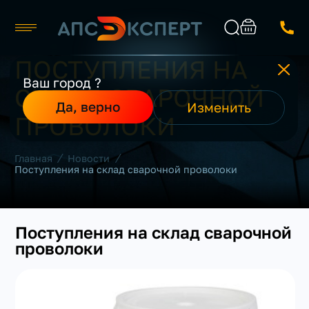
ПОСТУПЛЕНИЯ НА
Москва
Ваш город ?
СКЛАД СВАРОЧНОЙ
Каталог
Найти
Да, верно
Изменить
О компании
ПРОВОЛОКИ
Производители
Реализованные проекты
/
/
Главная
Новости
Контакты
Поступления на склад сварочной проволоки
Поступления на склад сварочной
проволоки