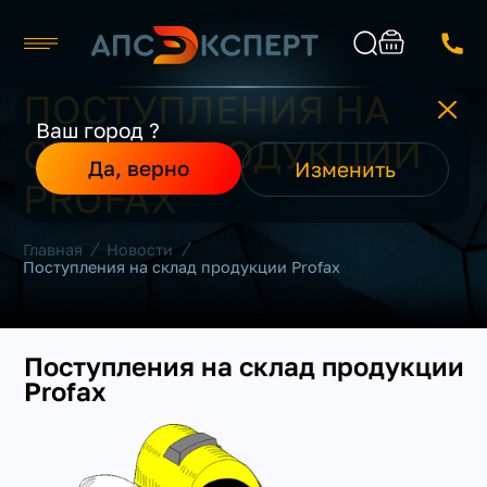
ПОСТУПЛЕНИЯ НА
Москва
Ваш город ?
СКЛАД ПРОДУКЦИИ
Каталог
Найти
Да, верно
Изменить
О компании
PROFAX
Производители
Реализованные проекты
/
/
Главная
Новости
Контакты
Поступления на склад продукции Profax
Поступления на склад продукции
Profax