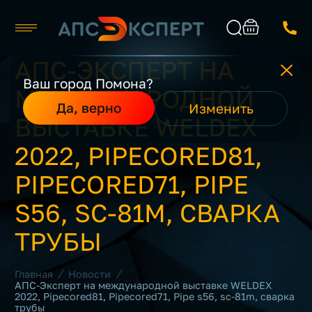
АПС-ЭКСПЕРТ НА
Москва
Ваш город Помона?
МЕЖДУНАРОДНОЙ
Каталог
Найти
Да, верно
Изменить
О компании
ВЫСТАВКЕ WELDEX
Производители
Реализованные проекты
2022, PIPECORED81,
Контакты
PIPECORED71, PIPE
S56, SC-81M, СВАРКА
ТРУБЫ
/
/
Главная
Новости
АПС-Эксперт на международной выставке WELDEX
2022, Pipecored81, Pipecored71, Pipe s56, sc-81m, сварка
трубы